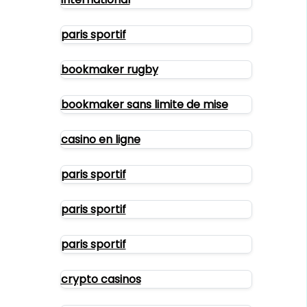
paris sportif
bookmaker rugby
bookmaker sans limite de mise
casino en ligne
paris sportif
paris sportif
paris sportif
crypto casinos