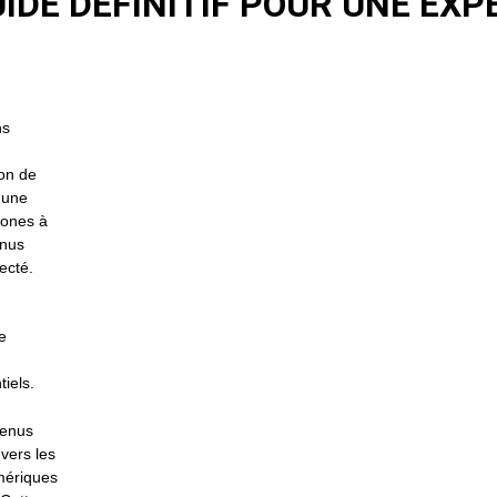
IDE DÉFINITIF POUR UNE EXP
ns
çon de
 une
hones à
enus
ecté.
e
iels.
tenus
vers les
mériques