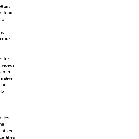
ttant
contenu
tre
et
ns
cture
entre
s vidéos
llement
rnative
our
ole
s
t les
mme
ent les
ertifiés