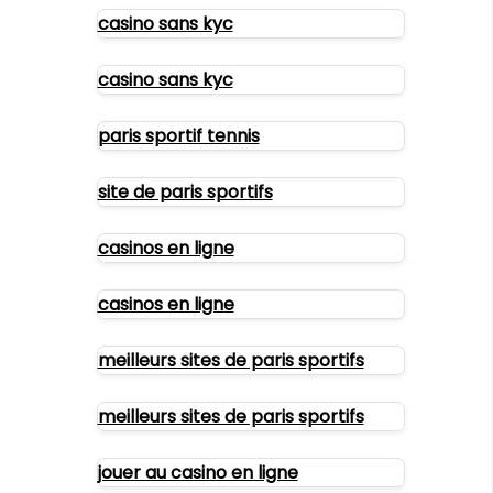
casino sans kyc
casino sans kyc
paris sportif tennis
site de paris sportifs
casinos en ligne
casinos en ligne
meilleurs sites de paris sportifs
meilleurs sites de paris sportifs
jouer au casino en ligne