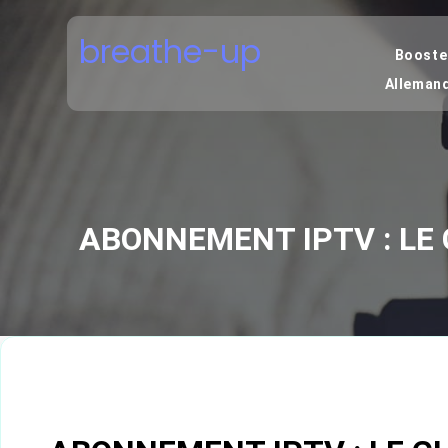
Skip
to
breathe-up
content
Boostez
Alleman
ABONNEMENT IPTV : LE 