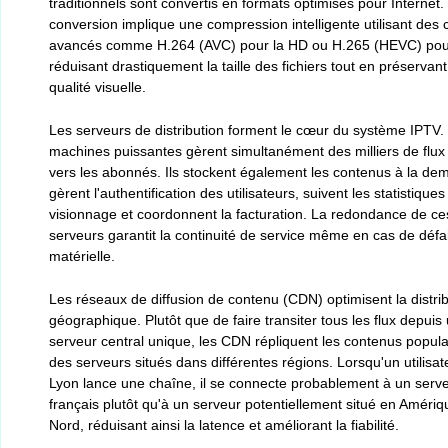
traditionnels sont convertis en formats optimisés pour Internet.
conversion implique une compression intelligente utilisant des
avancés comme H.264 (AVC) pour la HD ou H.265 (HEVC) pour
réduisant drastiquement la taille des fichiers tout en préservant
qualité visuelle.
Les serveurs de distribution forment le cœur du système IPTV.
machines puissantes gèrent simultanément des milliers de flux
vers les abonnés. Ils stockent également les contenus à la de
gèrent l'authentification des utilisateurs, suivent les statistiques
visionnage et coordonnent la facturation. La redondance de ce
serveurs garantit la continuité de service même en cas de défa
matérielle.
Les réseaux de diffusion de contenu (CDN) optimisent la distri
géographique. Plutôt que de faire transiter tous les flux depuis
serveur central unique, les CDN répliquent les contenus popula
des serveurs situés dans différentes régions. Lorsqu'un utilisat
Lyon lance une chaîne, il se connecte probablement à un serv
français plutôt qu'à un serveur potentiellement situé en Améri
Nord, réduisant ainsi la latence et améliorant la fiabilité.