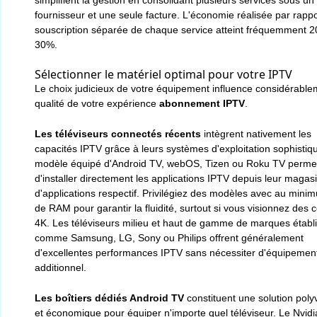
simplifient la gestion en consolidant plusieurs services sous un
fournisseur et une seule facture. L'économie réalisée par rappo
souscription séparée de chaque service atteint fréquemment 
30%.
Sélectionner le matériel optimal pour votre IPTV
Le choix judicieux de votre équipement influence considérable
qualité de votre expérience
abonnement IPTV
.
Les téléviseurs connectés récents
intègrent nativement les
capacités IPTV grâce à leurs systèmes d'exploitation sophistiq
modèle équipé d'Android TV, webOS, Tizen ou Roku TV perme
d'installer directement les applications IPTV depuis leur magas
d'applications respectif. Privilégiez des modèles avec au min
de RAM pour garantir la fluidité, surtout si vous visionnez des
4K. Les téléviseurs milieu et haut de gamme de marques établ
comme Samsung, LG, Sony ou Philips offrent généralement
d'excellentes performances IPTV sans nécessiter d'équipemen
additionnel.
Les boîtiers dédiés Android TV
constituent une solution poly
et économique pour équiper n'importe quel téléviseur. Le Nvidi