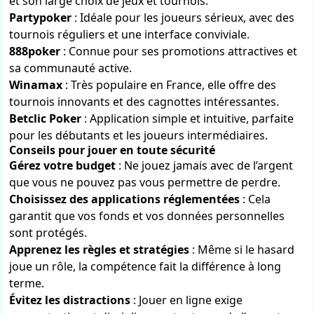
et son large choix de jeux et tournois.
Partypoker
: Idéale pour les joueurs sérieux, avec des
tournois réguliers et une interface conviviale.
888poker
: Connue pour ses promotions attractives et
sa communauté active.
Winamax
: Très populaire en France, elle offre des
tournois innovants et des cagnottes intéressantes.
Betclic Poker
: Application simple et intuitive, parfaite
pour les débutants et les joueurs intermédiaires.
Conseils pour jouer en toute sécurité
Gérez votre budget
: Ne jouez jamais avec de l’argent
que vous ne pouvez pas vous permettre de perdre.
Choisissez des applications réglementées
: Cela
garantit que vos fonds et vos données personnelles
sont protégés.
Apprenez les règles et stratégies
: Même si le hasard
joue un rôle, la compétence fait la différence à long
terme.
Évitez les distractions
: Jouer en ligne exige