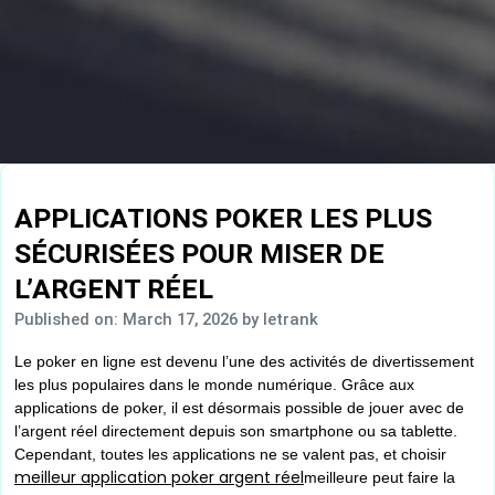
APPLICATIONS POKER LES PLUS
SÉCURISÉES POUR MISER DE
L’ARGENT RÉEL
Published on: March 17, 2026
by letrank
Le poker en ligne est devenu l’une des activités de divertissement
les plus populaires dans le monde numérique. Grâce aux
applications de poker, il est désormais possible de jouer avec de
l’argent réel directement depuis son smartphone ou sa tablette.
Cependant, toutes les applications ne se valent pas, et choisir
meilleur application poker argent réel
meilleure peut faire la