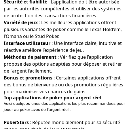
Sécurité et fiabilité
: L’application doit être autorisée
par les autorités compétentes et utiliser des systèmes
de protection des transactions financières.
Variété de jeux
: Les meilleures applications offrent
plusieurs variantes de poker comme le Texas Hold’em,
l’Omaha ou le Stud Poker.
Interface utilisateur
: Une interface claire, intuitive et
réactive améliore l’expérience de jeu.
Méthodes de paiement
: Vérifiez que l’application
propose des options adaptées pour déposer et retirer
de l’argent facilement.
Bonus et promotions
: Certaines applications offrent
des bonus de bienvenue ou des promotions régulières
pour maximiser vos chances de gains.
Top applications de poker pour argent réel
Voici quelques-unes des applications les plus recommandées pour
jouer au poker avec de l’argent réel :
PokerStars
: Réputée mondialement pour sa sécurité