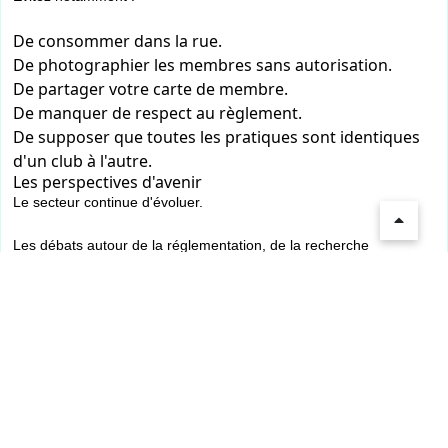
De consommer dans la rue.
De photographier les membres sans autorisation.
De partager votre carte de membre.
De manquer de respect au règlement.
De supposer que toutes les pratiques sont identiques
d'un club à l'autre.
Les perspectives d'avenir
Le secteur continue d'évoluer.
Les débats autour de la réglementation, de la recherche
scientifique et du cannabis médical pourraient influencer l'avenir
des clubs sociaux.
Les nouvelles technologies, la qualité des cultures et les initiatives
éducatives contribuent également au développement de cette
communauté.
Conclusion
CannabisBCN représente bien plus qu'un simple mot-clé. Il