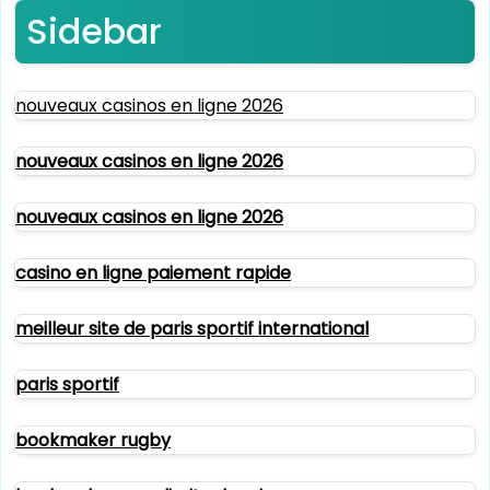
Sidebar
nouveaux casinos en ligne 2026
nouveaux casinos en ligne 2026
nouveaux casinos en ligne 2026
casino en ligne paiement rapide
meilleur site de paris sportif international
paris sportif
bookmaker rugby