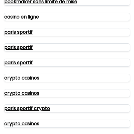
bookmaker sans limite de mise
casino en ligne
paris sportif
paris sportif
paris sportif
crypto casinos
crypto casinos
paris sportif crypto
crypto casinos