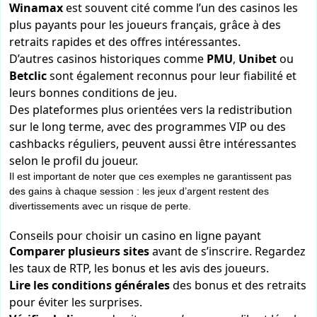
Winamax
est souvent cité comme l’un des casinos les
plus payants pour les joueurs français, grâce à des
retraits rapides et des offres intéressantes.
D’autres casinos historiques comme
PMU
,
Unibet
ou
Betclic
sont également reconnus pour leur fiabilité et
leurs bonnes conditions de jeu.
Des plateformes plus orientées vers la redistribution
sur le long terme, avec des programmes VIP ou des
cashbacks réguliers, peuvent aussi être intéressantes
selon le profil du joueur.
Il est important de noter que ces exemples ne garantissent pas
des gains à chaque session : les jeux d’argent restent des
divertissements avec un risque de perte.
Conseils pour choisir un casino en ligne payant
Comparer plusieurs sites
avant de s’inscrire. Regardez
les taux de RTP, les bonus et les avis des joueurs.
Lire les conditions générales
des bonus et des retraits
pour éviter les surprises.