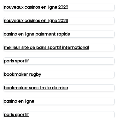
nouveaux casinos en ligne 2026
nouveaux casinos en ligne 2026
casino en ligne paiement rapide
meilleur site de paris sportif international
paris sportif
bookmaker rugby
bookmaker sans limite de mise
casino en ligne
paris sportif