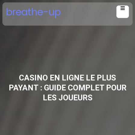
Skip
breathe-up
to
content
CASINO EN LIGNE LE PLUS
PAYANT : GUIDE COMPLET POUR
LES JOUEURS