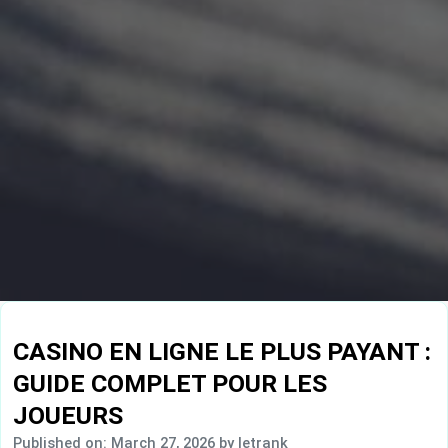
CASINO EN LIGNE LE PLUS PAYANT :
GUIDE COMPLET POUR LES
JOUEURS
Published on: March 27, 2026
by letrank