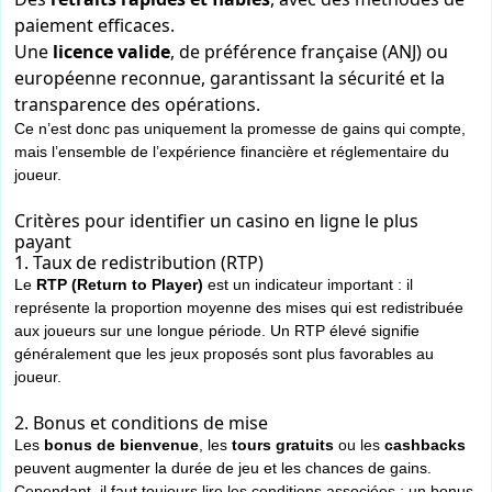
paiement efficaces.
Une
licence valide
, de préférence française (ANJ) ou
européenne reconnue, garantissant la sécurité et la
transparence des opérations.
Ce n’est donc pas uniquement la promesse de gains qui compte,
mais l’ensemble de l’expérience financière et réglementaire du
joueur.
Critères pour identifier un casino en ligne le plus
payant
1. Taux de redistribution (RTP)
Le
RTP (Return to Player)
est un indicateur important : il
représente la proportion moyenne des mises qui est redistribuée
aux joueurs sur une longue période. Un RTP élevé signifie
généralement que les jeux proposés sont plus favorables au
joueur.
2. Bonus et conditions de mise
Les
bonus de bienvenue
, les
tours gratuits
ou les
cashbacks
peuvent augmenter la durée de jeu et les chances de gains.
Cependant, il faut toujours lire les conditions associées : un bonus