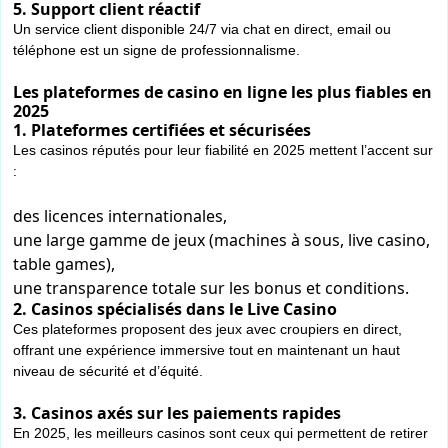
5. Support client réactif
Un service client disponible 24/7 via chat en direct, email ou
téléphone est un signe de professionnalisme.
Les plateformes de casino en ligne les plus fiables en
2025
1. Plateformes certifiées et sécurisées
Les casinos réputés pour leur fiabilité en 2025 mettent l’accent sur
:
des licences internationales,
une large gamme de jeux (machines à sous, live casino,
table games),
une transparence totale sur les bonus et conditions.
2. Casinos spécialisés dans le Live Casino
Ces plateformes proposent des jeux avec croupiers en direct,
offrant une expérience immersive tout en maintenant un haut
niveau de sécurité et d’équité.
3. Casinos axés sur les paiements rapides
En 2025, les meilleurs casinos sont ceux qui permettent de retirer