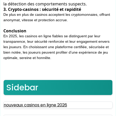
la détection des comportements suspects.
3. Crypto-casinos : sécurité et rapidité
De plus en plus de casinos acceptent les cryptomonnaies, offrant
anonymat, vitesse et protection accrue.
Conclusion
En 2025, les casinos en ligne fiables se distinguent par leur
transparence, leur sécurité renforcée et leur engagement envers
les joueurs. En choisissant une plateforme certifiée, sécurisée et
bien notée, les joueurs peuvent profiter d’une expérience de jeu
optimale, sereine et honnête.
Sidebar
nouveaux casinos en ligne 2026