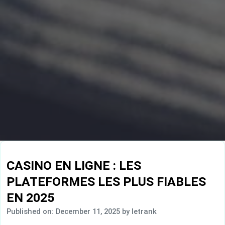
CASINO EN LIGNE : LES
PLATEFORMES LES PLUS FIABLES
EN 2025
Published on: December 11, 2025
by letrank