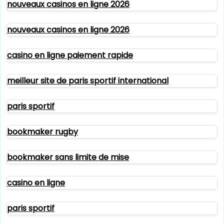
nouveaux casinos en ligne 2026
nouveaux casinos en ligne 2026
casino en ligne paiement rapide
meilleur site de paris sportif international
paris sportif
bookmaker rugby
bookmaker sans limite de mise
casino en ligne
paris sportif