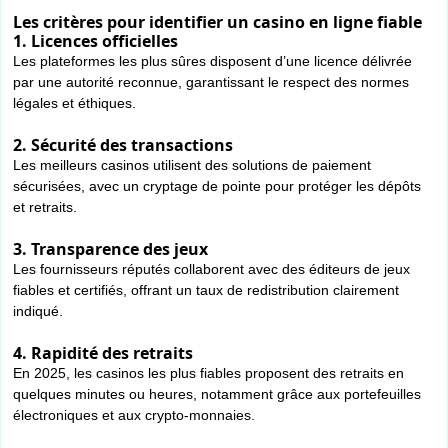
Les critères pour identifier un casino en ligne fiable
1. Licences officielles
Les plateformes les plus sûres disposent d’une licence délivrée
par une autorité reconnue, garantissant le respect des normes
légales et éthiques.
2. Sécurité des transactions
Les meilleurs casinos utilisent des solutions de paiement
sécurisées, avec un cryptage de pointe pour protéger les dépôts
et retraits.
3. Transparence des jeux
Les fournisseurs réputés collaborent avec des éditeurs de jeux
fiables et certifiés, offrant un taux de redistribution clairement
indiqué.
4. Rapidité des retraits
En 2025, les casinos les plus fiables proposent des retraits en
quelques minutes ou heures, notamment grâce aux portefeuilles
électroniques et aux crypto-monnaies.