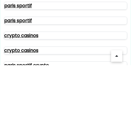
paris sportif
paris sportif
crypto casinos
crypto casinos
paris sportif crypto
crypto casinos
crypto casinos
crypto casinos
casino live