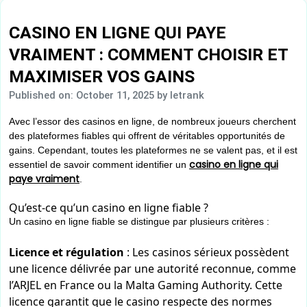
CASINO EN LIGNE QUI PAYE
VRAIMENT : COMMENT CHOISIR ET
MAXIMISER VOS GAINS
Published on: October 11, 2025
by letrank
Avec l’essor des casinos en ligne, de nombreux joueurs cherchent
des plateformes fiables qui offrent de véritables opportunités de
gains. Cependant, toutes les plateformes ne se valent pas, et il est
casino en ligne qui
essentiel de savoir comment identifier un
paye vraiment
.
Qu’est-ce qu’un casino en ligne fiable ?
Un casino en ligne fiable se distingue par plusieurs critères :
Licence et régulation
: Les casinos sérieux possèdent
une licence délivrée par une autorité reconnue, comme
l’ARJEL en France ou la Malta Gaming Authority. Cette
licence garantit que le casino respecte des normes