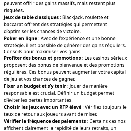
peuvent offrir des gains massifs, mais restent plus
risquées.
Jeux de table classiques
: Blackjack, roulette et
baccarat offrent des stratégies qui permettent
d’optimiser les chances de victoire.
Poker en ligne
: Avec de l’expérience et une bonne
stratégie, il est possible de générer des gains réguliers.
Conseils pour maximiser vos gains
Profiter des bonus et promotions
: Les casinos sérieux
proposent des bonus de bienvenue et des promotions
régulières. Ces bonus peuvent augmenter votre capital
de jeu et vos chances de gagner.
Fixer un budget et s’y tenir
: Jouer de manière
responsable est crucial. Définir un budget permet
d’éviter les pertes importantes.
Choisir les jeux avec un RTP élevé
: Vérifiez toujours le
taux de retour aux joueurs avant de miser.
Vérifier la fréquence des paiements
: Certains casinos
affichent clairement la rapidité de leurs retraits, un