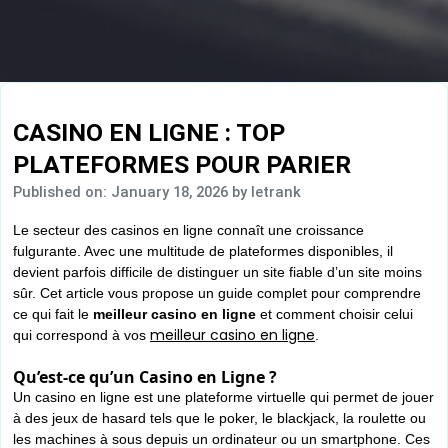
CASINO EN LIGNE : TOP
PLATEFORMES POUR PARIER
Published on: January 18, 2026
by letrank
Le secteur des casinos en ligne connaît une croissance
fulgurante. Avec une multitude de plateformes disponibles, il
devient parfois difficile de distinguer un site fiable d’un site moins
sûr. Cet article vous propose un guide complet pour comprendre
ce qui fait le
meilleur casino en ligne
et comment choisir celui
meilleur casino en ligne
qui correspond à vos
.
Qu’est-ce qu’un Casino en Ligne ?
Un casino en ligne est une plateforme virtuelle qui permet de jouer
à des jeux de hasard tels que le poker, le blackjack, la roulette ou
les machines à sous depuis un ordinateur ou un smartphone. Ces