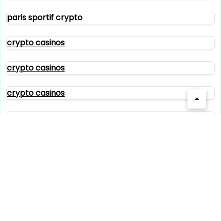
paris sportif crypto
crypto casinos
crypto casinos
crypto casinos
casino live
crypto casinos
casino sans kyc
casino sans kyc
casino sans kyc