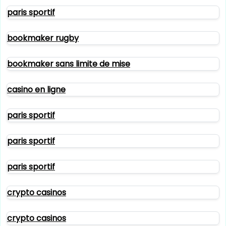
paris sportif
bookmaker rugby
bookmaker sans limite de mise
casino en ligne
paris sportif
paris sportif
paris sportif
crypto casinos
crypto casinos