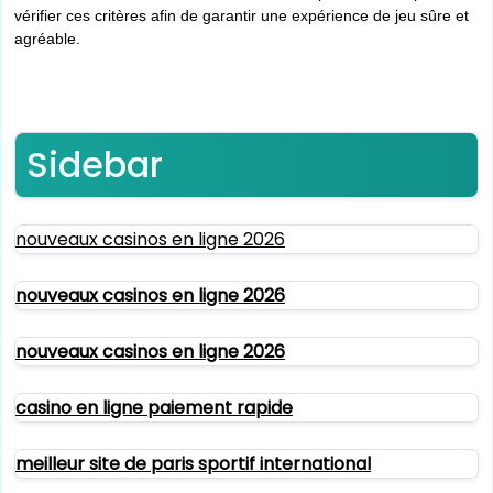
vérifier ces critères afin de garantir une expérience de jeu sûre et
agréable.
Sidebar
nouveaux casinos en ligne 2026
nouveaux casinos en ligne 2026
nouveaux casinos en ligne 2026
casino en ligne paiement rapide
meilleur site de paris sportif international