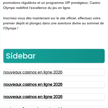
promotions régulières et un programme VIP prestigieux, Casino
Olympe redéfinit l’excellence du jeu en ligne.
Inscrivez-vous dès maintenant sur le site officiel, effectuez votre
premier dépôt et plongez dans une aventure divine au sommet de
l’Olympe !
Sidebar
nouveaux casinos en ligne 2026
nouveaux casinos en ligne 2026
nouveaux casinos en ligne 2026