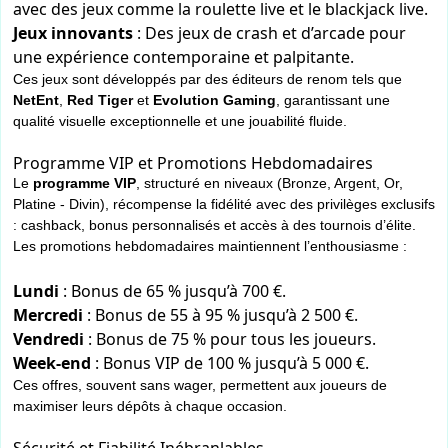
avec des jeux comme la roulette live et le blackjack live.
Jeux innovants
: Des jeux de crash et d’arcade pour
une expérience contemporaine et palpitante.
Ces jeux sont développés par des éditeurs de renom tels que
NetEnt
,
Red Tiger
et
Evolution Gaming
, garantissant une
qualité visuelle exceptionnelle et une jouabilité fluide.
Programme VIP et Promotions Hebdomadaires
Le
programme VIP
, structuré en niveaux (Bronze, Argent, Or,
Platine - Divin), récompense la fidélité avec des privilèges exclusifs
: cashback, bonus personnalisés et accès à des tournois d’élite.
Les promotions hebdomadaires maintiennent l’enthousiasme :
Lundi
: Bonus de 65 % jusqu’à 700 €.
Mercredi
: Bonus de 55 à 95 % jusqu’à 2 500 €.
Vendredi
: Bonus de 75 % pour tous les joueurs.
Week-end
: Bonus VIP de 100 % jusqu’à 5 000 €.
Ces offres, souvent sans wager, permettent aux joueurs de
maximiser leurs dépôts à chaque occasion.