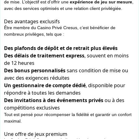
de mise. L’objectif est d’offrir une
expérience de jeu sur mesure
,
avec des services optimisés et une relation client privilégiée.
Des avantages exclusifs
Être membre du Casino Privé Cresus, c’est bénéficier de
nombreux privilèges, tels que :
Des plafonds de dépôt et de retrait plus élevés
Des délais de traitement express
, souvent en moins
de 12 heures
Des bonus personnalisés
sans condition de mise ou
avec des exigences réduites
Un gestionnaire de compte dédié
, disponible pour
répondre à toutes les demandes
Des invitations à des événements privés
ou à des
compétitions exclusives
Tout est pensé pour récompenser la fidélité et garantir un confort
maximal.
Une offre de jeux premium