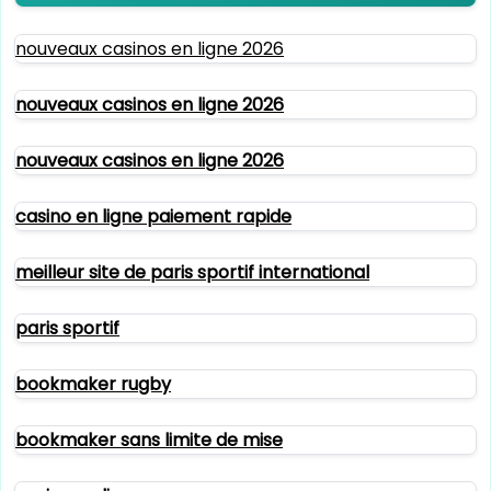
nouveaux casinos en ligne 2026
nouveaux casinos en ligne 2026
nouveaux casinos en ligne 2026
casino en ligne paiement rapide
meilleur site de paris sportif international
paris sportif
bookmaker rugby
bookmaker sans limite de mise