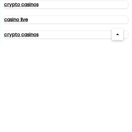
crypto casinos
casino live
crypto casinos
casino sans kyc
casino sans kyc
casino sans kyc
casino sans kyc
paris sportif tennis
site de paris sportifs