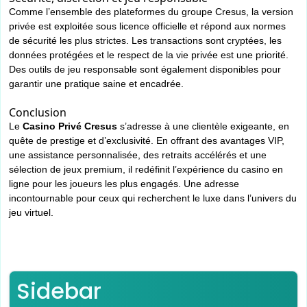
Comme l’ensemble des plateformes du groupe Cresus, la version
privée est exploitée sous licence officielle et répond aux normes
de sécurité les plus strictes. Les transactions sont cryptées, les
données protégées et le respect de la vie privée est une priorité.
Des outils de jeu responsable sont également disponibles pour
garantir une pratique saine et encadrée.
Conclusion
Le
Casino Privé Cresus
s’adresse à une clientèle exigeante, en
quête de prestige et d’exclusivité. En offrant des avantages VIP,
une assistance personnalisée, des retraits accélérés et une
sélection de jeux premium, il redéfinit l’expérience du casino en
ligne pour les joueurs les plus engagés. Une adresse
incontournable pour ceux qui recherchent le luxe dans l’univers du
jeu virtuel.
Sidebar