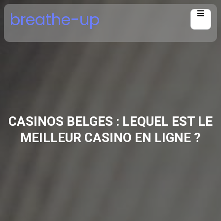
Skip
breathe-up
to
content
CASINOS BELGES : LEQUEL EST LE
MEILLEUR CASINO EN LIGNE ?