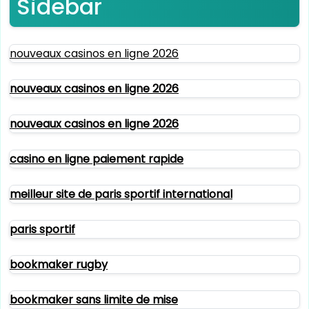
Sidebar
nouveaux casinos en ligne 2026
nouveaux casinos en ligne 2026
nouveaux casinos en ligne 2026
casino en ligne paiement rapide
meilleur site de paris sportif international
paris sportif
bookmaker rugby
bookmaker sans limite de mise