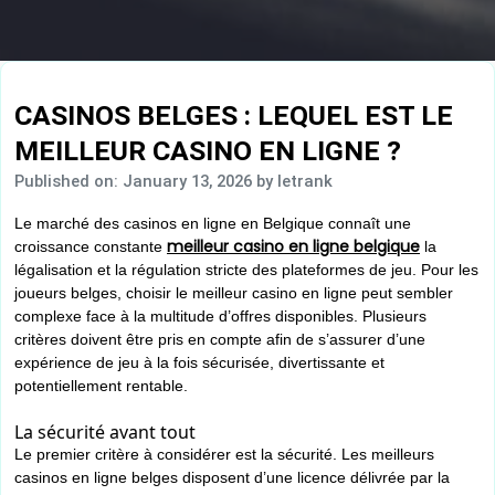
CASINOS BELGES : LEQUEL EST LE
MEILLEUR CASINO EN LIGNE ?
Published on: January 13, 2026
by letrank
Le marché des casinos en ligne en Belgique connaît une
meilleur casino en ligne belgique
croissance constante
la
légalisation et la régulation stricte des plateformes de jeu. Pour les
joueurs belges, choisir le meilleur casino en ligne peut sembler
complexe face à la multitude d’offres disponibles. Plusieurs
critères doivent être pris en compte afin de s’assurer d’une
expérience de jeu à la fois sécurisée, divertissante et
potentiellement rentable.
La sécurité avant tout
Le premier critère à considérer est la sécurité. Les meilleurs
casinos en ligne belges disposent d’une licence délivrée par la