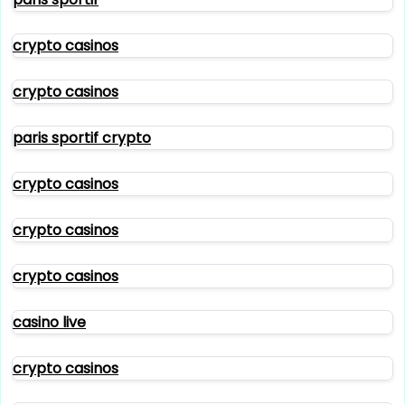
crypto casinos
crypto casinos
paris sportif crypto
crypto casinos
crypto casinos
crypto casinos
casino live
crypto casinos