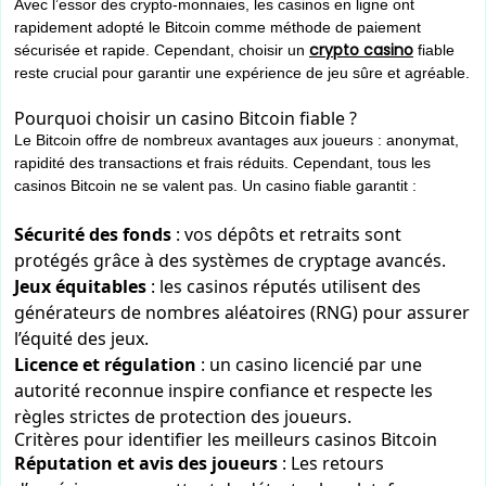
Avec l’essor des crypto-monnaies, les casinos en ligne ont
rapidement adopté le Bitcoin comme méthode de paiement
crypto casino
sécurisée et rapide. Cependant, choisir un
fiable
reste crucial pour garantir une expérience de jeu sûre et agréable.
Pourquoi choisir un casino Bitcoin fiable ?
Le Bitcoin offre de nombreux avantages aux joueurs : anonymat,
rapidité des transactions et frais réduits. Cependant, tous les
casinos Bitcoin ne se valent pas. Un casino fiable garantit :
Sécurité des fonds
: vos dépôts et retraits sont
protégés grâce à des systèmes de cryptage avancés.
Jeux équitables
: les casinos réputés utilisent des
générateurs de nombres aléatoires (RNG) pour assurer
l’équité des jeux.
Licence et régulation
: un casino licencié par une
autorité reconnue inspire confiance et respecte les
règles strictes de protection des joueurs.
Critères pour identifier les meilleurs casinos Bitcoin
Réputation et avis des joueurs
: Les retours