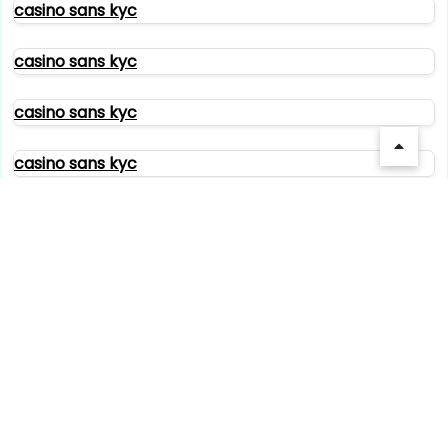
casino sans kyc
casino sans kyc
casino sans kyc
casino sans kyc
paris sportif tennis
site de paris sportifs
casinos en ligne
casinos en ligne
meilleurs sites de paris sportifs