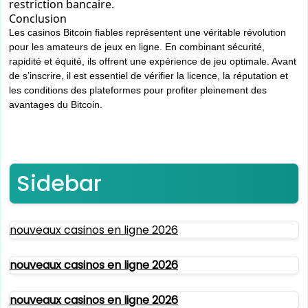
restriction bancaire.
Conclusion
Les casinos Bitcoin fiables représentent une véritable révolution
pour les amateurs de jeux en ligne. En combinant sécurité,
rapidité et équité, ils offrent une expérience de jeu optimale. Avant
de s’inscrire, il est essentiel de vérifier la licence, la réputation et
les conditions des plateformes pour profiter pleinement des
avantages du Bitcoin.
Sidebar
nouveaux casinos en ligne 2026
nouveaux casinos en ligne 2026
nouveaux casinos en ligne 2026