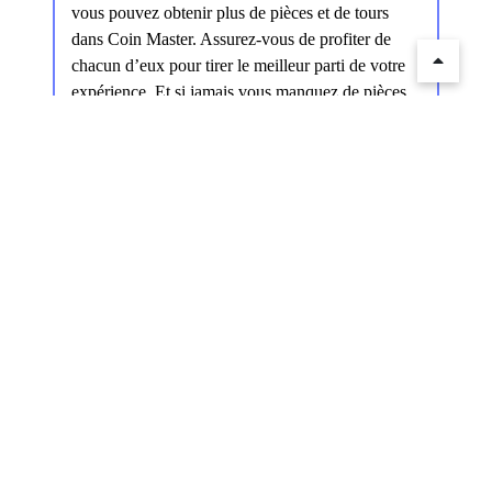
vous pouvez obtenir plus de pièces et de tours
dans Coin Master. Assurez-vous de profiter de
chacun d’eux pour tirer le meilleur parti de votre
expérience. Et si jamais vous manquez de pièces,
n’oubliez pas d’utiliser l’outil de piratage Coin
Master pour en obtenir plus.
Sidebar
nouveaux casinos en ligne 2026
nouveaux casinos en ligne 2026
nouveaux casinos en ligne 2026