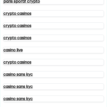
paris sportif crypto
crypto casinos
crypto casinos
crypto casinos
casino live
crypto casinos
casino sans kyc
casino sans kyc
casino sans kyc