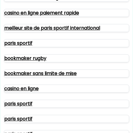
casino en ligne paiement rapide
meilleur site de paris sportif international
paris sportif
bookmaker rugby
bookmaker sans limite de mise
casino en ligne
paris sportif
paris sportif