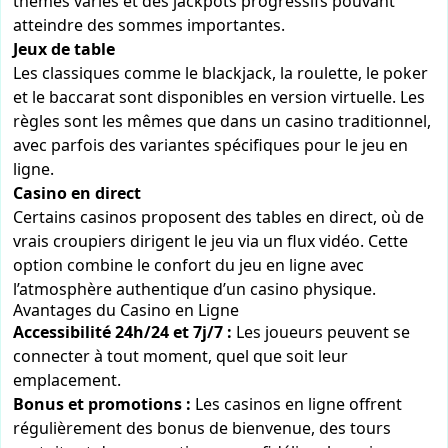
thèmes variés et des jackpots progressifs pouvant
atteindre des sommes importantes.
Jeux de table
Les classiques comme le blackjack, la roulette, le poker
et le baccarat sont disponibles en version virtuelle. Les
règles sont les mêmes que dans un casino traditionnel,
avec parfois des variantes spécifiques pour le jeu en
ligne.
Casino en direct
Certains casinos proposent des tables en direct, où de
vrais croupiers dirigent le jeu via un flux vidéo. Cette
option combine le confort du jeu en ligne avec
l’atmosphère authentique d’un casino physique.
Avantages du Casino en Ligne
Accessibilité 24h/24 et 7j/7 :
Les joueurs peuvent se
connecter à tout moment, quel que soit leur
emplacement.
Bonus et promotions :
Les casinos en ligne offrent
régulièrement des bonus de bienvenue, des tours