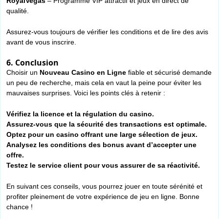
RoyalVegas
– Programme VIP attractif et jeux en direct de
qualité.
Assurez-vous toujours de vérifier les conditions et de lire des avis
avant de vous inscrire.
6. Conclusion
Choisir un
Nouveau Casino en Ligne
fiable et sécurisé demande
un peu de recherche, mais cela en vaut la peine pour éviter les
mauvaises surprises. Voici les points clés à retenir :
Vérifiez la licence et la régulation du casino.
Assurez-vous que la sécurité des transactions est optimale.
Optez pour un casino offrant une large sélection de jeux.
Analysez les conditions des bonus avant d’accepter une
offre.
Testez le service client pour vous assurer de sa réactivité.
En suivant ces conseils, vous pourrez jouer en toute sérénité et
profiter pleinement de votre expérience de jeu en ligne. Bonne
chance !