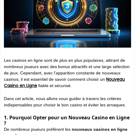
Les casinos en ligne sont de plus en plus populaires, attirant de
nombreux joueurs avec des bonus attractifs et une large sélection
de jeux. Cependant, avec l’apparition constante de nouveaux
Nouveau
casinos, il est essentiel de savoir comment choisir un
Casino en Ligne
fiable et sécurisé.
Dans cet article, nous allons vous guider à travers les critères
indispensables pour choisir le bon casino et éviter les arnaques.
1. Pourquoi Opter pour un Nouveau Casino en Ligne
?
De nombreux joueurs préfèrent les
nouveaux casinos en ligne