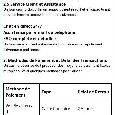
2.5 Service Client et Assistance
Un bon casino doit offrir un support client réactif et efficace. Avant
de vous inscrire, testez les options suivantes :
Chat en direct 24/7
Assistance par e-mail ou téléphone
FAQ complète et détaillée
Un bon service client est essentiel pour résoudre rapidement
d’éventuels problèmes.
3. Méthodes de Paiement et Délai des Transactions
Un casino sécurisé doit proposer des moyens de paiement fiables
et rapides. Voici quelques méthodes populaires :
Méthode de
Type
Délai de Retrait
Paiement
Visa/Mastercar
Carte bancaire
2-5 jours
d