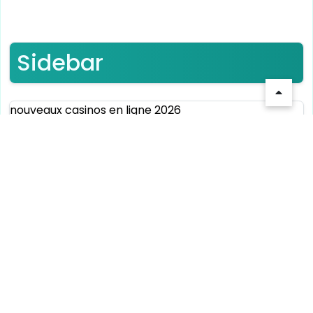
Sidebar
nouveaux casinos en ligne 2026
nouveaux casinos en ligne 2026
nouveaux casinos en ligne 2026
casino en ligne paiement rapide
meilleur site de paris sportif international
paris sportif