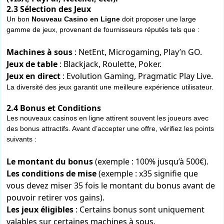
2.3 Sélection des Jeux
Un bon
Nouveau Casino en Ligne
doit proposer une large
gamme de jeux, provenant de fournisseurs réputés tels que :
Machines à sous
: NetEnt, Microgaming, Play’n GO.
Jeux de table
: Blackjack, Roulette, Poker.
Jeux en direct
: Evolution Gaming, Pragmatic Play Live.
La diversité des jeux garantit une meilleure expérience utilisateur.
2.4 Bonus et Conditions
Les nouveaux casinos en ligne attirent souvent les joueurs avec
des bonus attractifs. Avant d’accepter une offre, vérifiez les points
suivants :
Le montant du bonus
(exemple : 100% jusqu’à 500€).
Les conditions de mise
(exemple : x35 signifie que
vous devez miser 35 fois le montant du bonus avant de
pouvoir retirer vos gains).
Les jeux éligibles
: Certains bonus sont uniquement
valables sur certaines machines à sous.