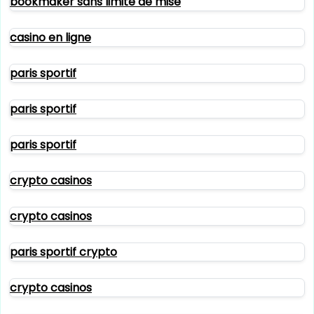
bookmaker sans limite de mise
casino en ligne
paris sportif
paris sportif
paris sportif
crypto casinos
crypto casinos
paris sportif crypto
crypto casinos