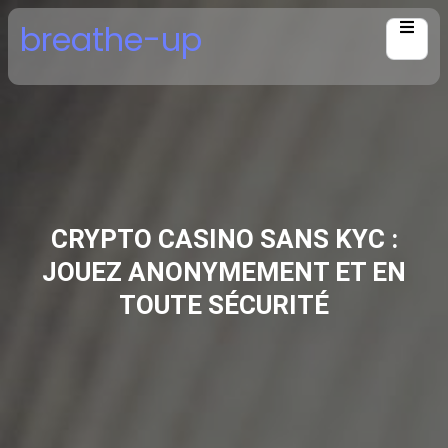
Skip
breathe-up
to
content
CRYPTO CASINO SANS KYC :
JOUEZ ANONYMEMENT ET EN
TOUTE SÉCURITÉ