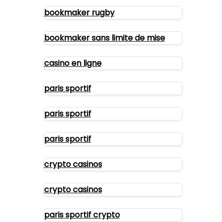
bookmaker rugby
bookmaker sans limite de mise
casino en ligne
paris sportif
paris sportif
paris sportif
crypto casinos
crypto casinos
paris sportif crypto