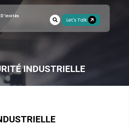
 D’invités
Let's Talk
RITÉ INDUSTRIELLE
NDUSTRIELLE