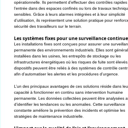
opérationnelle. Ils permettent d’effectuer des contrôles rapides
l’entrée dans des espaces confinés ou lors de travaux techniq
sensibles. Grâce à leurs alarmes intégrées et à leur simplicité
d’utilisation, ils représentent une solution pratique pour renforc
sécurité des travailleurs sur le terrain.
Les systèmes fixes pour une surveillance continue
Les installations fixes sont conçues pour assurer une surveilla
permanente des environnements industriels. Elles sont génér
installées dans les usines, les entrepôts de stockage ou les
infrastructures énergétiques où les risques de fuite sont élevés
dispositifs peuvent être reliés à des systèmes de contrôle centr
afin d’automatiser les alertes et les procédures d’urgence.
L’un des principaux avantages de ces solutions réside dans leu
capacité à fonctionner en continu sans intervention humaine
permanente. Les données collectées peuvent être analysées a
d’identifier les tendances ou les anomalies. Cette surveillance
constante améliore la prévention des incidents et optimise les
stratégies de maintenance industrielle.