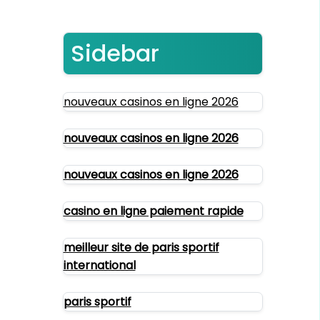
Sidebar
nouveaux casinos en ligne 2026
nouveaux casinos en ligne 2026
nouveaux casinos en ligne 2026
casino en ligne paiement rapide
meilleur site de paris sportif
international
paris sportif