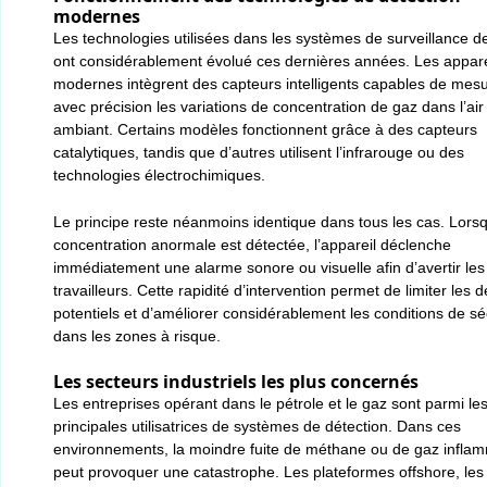
modernes
Les technologies utilisées dans les systèmes de surveillance d
ont considérablement évolué ces dernières années. Les appare
modernes intègrent des capteurs intelligents capables de mes
avec précision les variations de concentration de gaz dans l’air
ambiant. Certains modèles fonctionnent grâce à des capteurs
catalytiques, tandis que d’autres utilisent l’infrarouge ou des
technologies électrochimiques.
Le principe reste néanmoins identique dans tous les cas. Lors
concentration anormale est détectée, l’appareil déclenche
immédiatement une alarme sonore ou visuelle afin d’avertir les
travailleurs. Cette rapidité d’intervention permet de limiter les 
potentiels et d’améliorer considérablement les conditions de sé
dans les zones à risque.
Les secteurs industriels les plus concernés
Les entreprises opérant dans le pétrole et le gaz sont parmi le
principales utilisatrices de systèmes de détection. Dans ces
environnements, la moindre fuite de méthane ou de gaz infla
peut provoquer une catastrophe. Les plateformes offshore, les