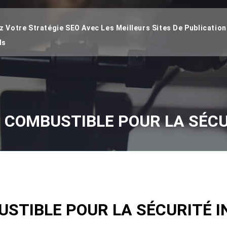
 Votre Stratégie SEO Avec Les Meilleurs Sites De Publication
ds
 COMBUSTIBLE POUR LA SÉCU
STIBLE POUR LA SÉCURITÉ I