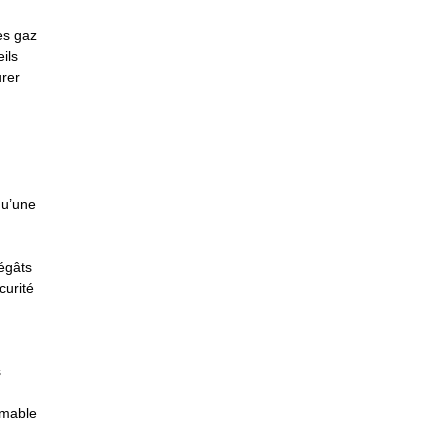
es gaz
ils
urer
qu’une
dégâts
curité
s
mmable