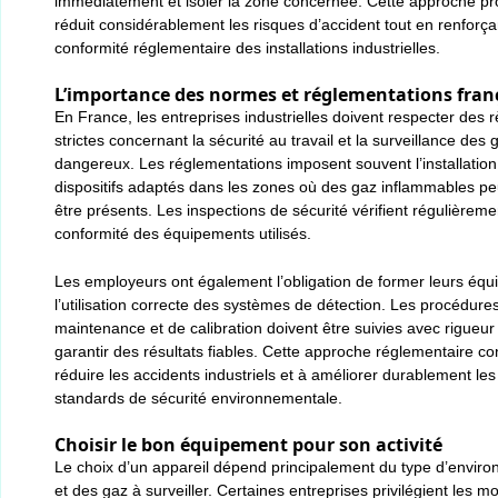
immédiatement et isoler la zone concernée. Cette approche pr
réduit considérablement les risques d’accident tout en renforça
conformité réglementaire des installations industrielles.
L’importance des normes et réglementations fran
En France, les entreprises industrielles doivent respecter des r
strictes concernant la sécurité au travail et la surveillance des 
dangereux. Les réglementations imposent souvent l’installation
dispositifs adaptés dans les zones où des gaz inflammables p
être présents. Les inspections de sécurité vérifient régulièreme
conformité des équipements utilisés.
Les employeurs ont également l’obligation de former leurs équ
l’utilisation correcte des systèmes de détection. Les procédure
maintenance et de calibration doivent être suivies avec rigueur
garantir des résultats fiables. Cette approche réglementaire co
réduire les accidents industriels et à améliorer durablement les
standards de sécurité environnementale.
Choisir le bon équipement pour son activité
Le choix d’un appareil dépend principalement du type d’envir
et des gaz à surveiller. Certaines entreprises privilégient les m