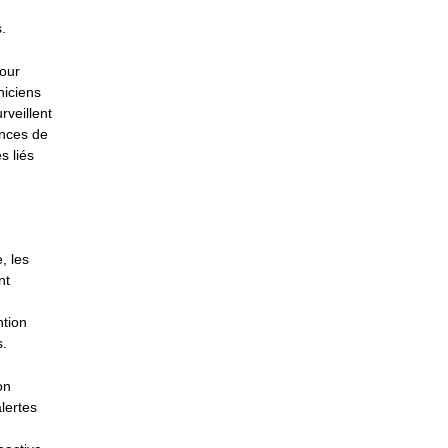
.
pour
niciens
rveillent
ences de
s liés
, les
nt
ntion
s.
on
lertes