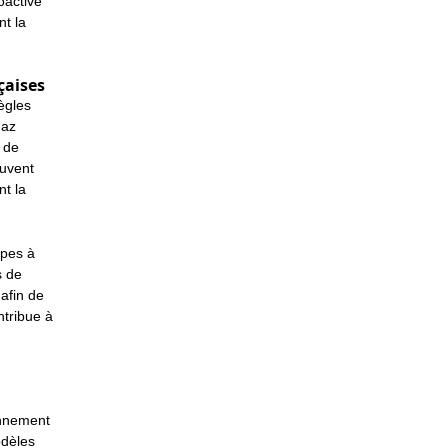
oactive
nt la
çaises
ègles
gaz
 de
euvent
nt la
ipes à
s de
 afin de
ntribue à
onnement
odèles