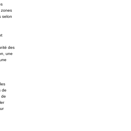
es
s zones
s selon
et
urité des
on, une
 une
les
s de
s de
ler
eur