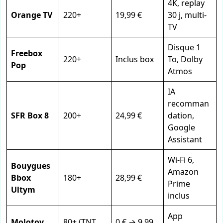
4K, replay
Orange TV
220+
19,99 €
30 j, multi-
TV
Disque 1
Freebox
220+
Inclus box
To, Dolby
Pop
Atmos
IA
recomman
SFR Box 8
200+
24,99 €
dation,
Google
Assistant
Wi-Fi 6,
Bouygues
Amazon
Bbox
180+
28,99 €
Prime
Ultym
inclus
App
Molotov
80+ (TNT
0 € → 9,99