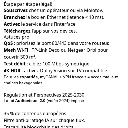
Étape par étape (légal)
Souscrivez
chez un opérateur ou via Molotov.
Branchez
la box en Ethernet (latence < 10 ms).
Activez
le service dans l’interface.
Téléchargez
l’app sur vos devices.
Astuces pro
QoS
: priorisez le port 80/443 dans votre routeur.
Mesh Wi-Fi
: TP-Link Deco ou Netgear Orbi pour
couvrir 300 m².
Test débit
: ciblez 100 Mbps symétrique.
4K HDR
: activez Dolby Vision sur TV compatible.
Pour les
expatriés
, myCANAL + VPN français = accès total aux
chaînes hexagonales.
Régulation et Perspectives 2025-2030
La
loi Audiovisuel 2.0
(votée 2024) impose :
35 % de contenus européens.
Filtre anti-piratage IA sur chaque flux.
Traçabilité blockchain des droits.