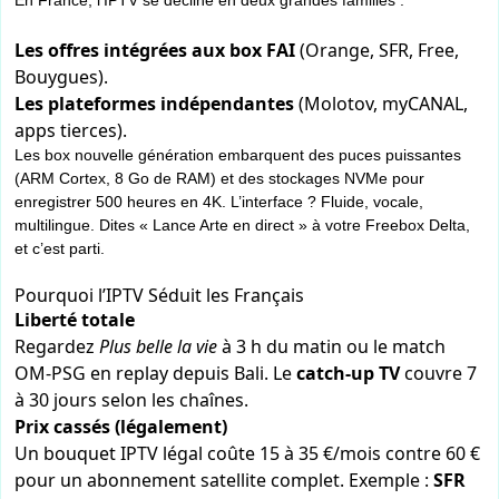
En France, l’IPTV se décline en deux grandes familles :
Les offres intégrées aux box FAI
(Orange, SFR, Free,
Bouygues).
Les plateformes indépendantes
(Molotov, myCANAL,
apps tierces).
Les box nouvelle génération embarquent des puces puissantes
(ARM Cortex, 8 Go de RAM) et des stockages NVMe pour
enregistrer 500 heures en 4K. L’interface ? Fluide, vocale,
multilingue. Dites « Lance Arte en direct » à votre Freebox Delta,
et c’est parti.
Pourquoi l’IPTV Séduit les Français
Liberté totale
Regardez
Plus belle la vie
à 3 h du matin ou le match
OM-PSG en replay depuis Bali. Le
catch-up TV
couvre 7
à 30 jours selon les chaînes.
Prix cassés (légalement)
Un bouquet IPTV légal coûte 15 à 35 €/mois contre 60 €
pour un abonnement satellite complet. Exemple :
SFR