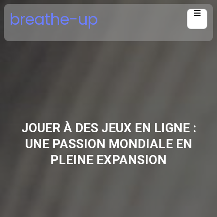
Skip
breathe-up
to
content
JOUER À DES JEUX EN LIGNE :
UNE PASSION MONDIALE EN
PLEINE EXPANSION