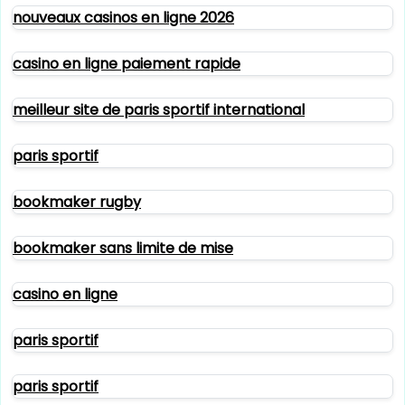
nouveaux casinos en ligne 2026
casino en ligne paiement rapide
meilleur site de paris sportif international
paris sportif
bookmaker rugby
bookmaker sans limite de mise
casino en ligne
paris sportif
paris sportif