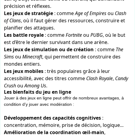
précision et réflexes.
Les jeux de stratégie
: comme
Age of Empires
ou
Clash
of Clans
, où il faut gérer des ressources, construire et
planifier des attaques.
Les battle royale
: comme
Fortnite
ou
PUBG
, où le but
est d’être le dernier survivant dans une arène.
Les jeux de simulation ou de création
: comme
The
Sims
ou
Minecraft
, qui permettent de construire des
mondes entiers.
Les jeux mobiles
: très populaires grâce à leur
accessibilité, avec des titres comme
Clash Royale
,
Candy
Crush
ou
Among Us
.
Les bienfaits du jeu en ligne
Jouer à des jeux en ligne peut offrir de nombreux avantages, à
condition d’y jouer avec modération :
Développement des capacités cognitives
:
concentration, mémoire, prise de décision, logique...
Amélioration de la coordination œil-main
,