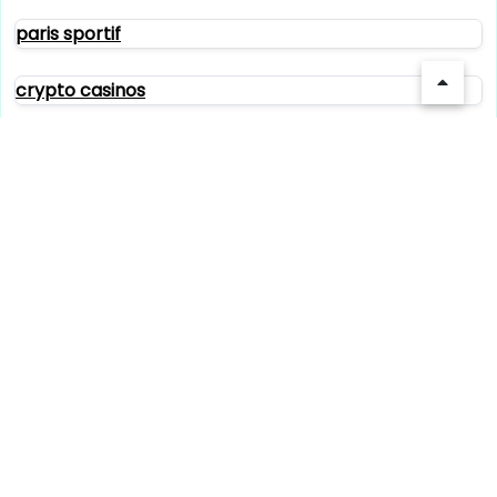
paris sportif
crypto casinos
crypto casinos
paris sportif crypto
crypto casinos
crypto casinos
crypto casinos
casino live
crypto casinos