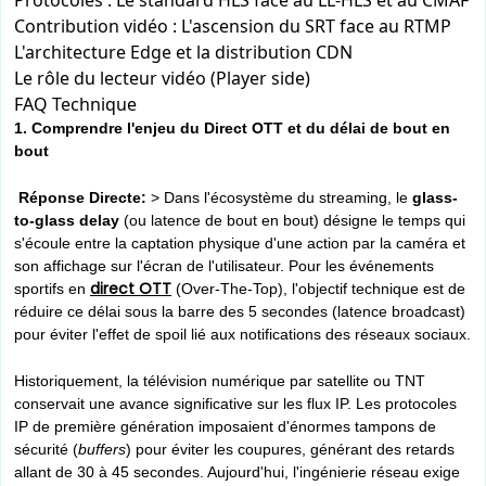
Protocoles : Le standard HLS face au LL-HLS et au CMAF
Contribution vidéo : L'ascension du SRT face au RTMP
L'architecture Edge et la distribution CDN
Le rôle du lecteur vidéo (Player side)
FAQ Technique
1. Comprendre l'enjeu du Direct OTT et du délai de bout en
bout
Réponse Directe:
> Dans l'écosystème du streaming, le
glass-
to-glass delay
(ou latence de bout en bout) désigne le temps qui
s'écoule entre la captation physique d'une action par la caméra et
son affichage sur l'écran de l'utilisateur. Pour les événements
direct OTT
sportifs en
(Over-The-Top), l'objectif technique est de
réduire ce délai sous la barre des 5 secondes (latence broadcast)
pour éviter l'effet de spoil lié aux notifications des réseaux sociaux.
Historiquement, la télévision numérique par satellite ou TNT
conservait une avance significative sur les flux IP. Les protocoles
IP de première génération imposaient d'énormes tampons de
sécurité (
buffers
) pour éviter les coupures, générant des retards
allant de 30 à 45 secondes. Aujourd'hui, l'ingénierie réseau exige