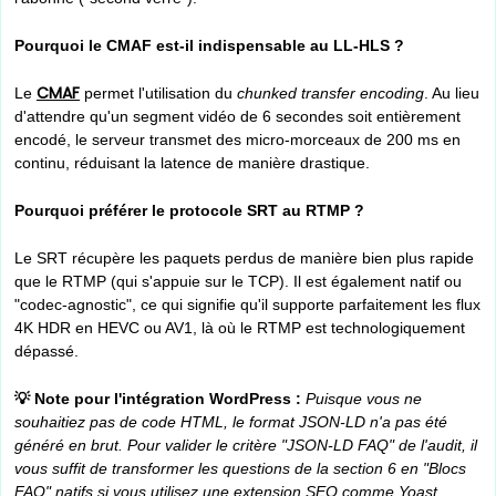
Pourquoi le CMAF est-il indispensable au LL-HLS ?
CMAF
Le
permet l'utilisation du
chunked transfer encoding
. Au lieu
d'attendre qu'un segment vidéo de 6 secondes soit entièrement
encodé, le serveur transmet des micro-morceaux de 200 ms en
continu, réduisant la latence de manière drastique.
Pourquoi préférer le protocole SRT au RTMP ?
Le SRT récupère les paquets perdus de manière bien plus rapide
que le RTMP (qui s'appuie sur le TCP). Il est également natif ou
"codec-agnostic", ce qui signifie qu'il supporte parfaitement les flux
4K HDR en HEVC ou AV1, là où le RTMP est technologiquement
dépassé.
💡 Note pour l'intégration WordPress :
Puisque vous ne
souhaitiez pas de code HTML, le format JSON-LD n'a pas été
généré en brut. Pour valider le critère "JSON-LD FAQ" de l'audit, il
vous suffit de transformer les questions de la section 6 en "Blocs
FAQ" natifs si vous utilisez une extension SEO comme Yoast,