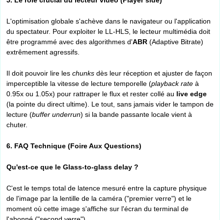
5. Le rôle crucial du lecteur vidéo (Player side)
L'optimisation globale s'achève dans le navigateur ou l'application
du spectateur. Pour exploiter le LL-HLS, le lecteur multimédia doit
être programmé avec des algorithmes d'
ABR
(Adaptive Bitrate)
extrêmement agressifs.
Il doit pouvoir lire les
chunks
dès leur réception et ajuster de façon
imperceptible la vitesse de lecture temporelle (
playback rate
à
0.95x ou 1.05x) pour rattraper le flux et rester collé au
live edge
(la pointe du direct ultime). Le tout, sans jamais vider le tampon de
lecture (
buffer underrun
) si la bande passante locale vient à
chuter.
6. FAQ Technique (Foire Aux Questions)
Qu'est-ce que le Glass-to-glass delay ?
C'est le temps total de latence mesuré entre la capture physique
de l'image par la lentille de la caméra ("premier verre") et le
moment où cette image s'affiche sur l'écran du terminal de
l'abonné ("second verre").