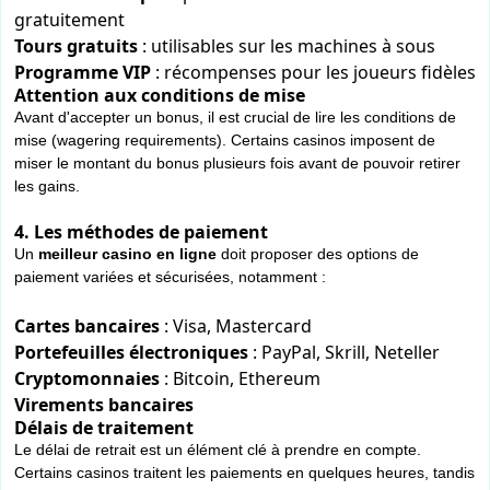
gratuitement
Tours gratuits
: utilisables sur les machines à sous
Programme VIP
: récompenses pour les joueurs fidèles
Attention aux conditions de mise
Avant d'accepter un bonus, il est crucial de lire les conditions de
mise (wagering requirements). Certains casinos imposent de
miser le montant du bonus plusieurs fois avant de pouvoir retirer
les gains.
4. Les méthodes de paiement
Un
meilleur casino en ligne
doit proposer des options de
paiement variées et sécurisées, notamment :
Cartes bancaires
: Visa, Mastercard
Portefeuilles électroniques
: PayPal, Skrill, Neteller
Cryptomonnaies
: Bitcoin, Ethereum
Virements bancaires
Délais de traitement
Le délai de retrait est un élément clé à prendre en compte.
Certains casinos traitent les paiements en quelques heures, tandis