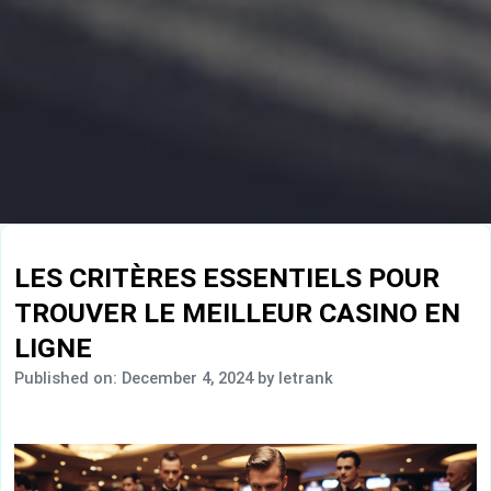
LES CRITÈRES ESSENTIELS POUR
TROUVER LE MEILLEUR CASINO EN
LIGNE
Published on: December 4, 2024
by letrank