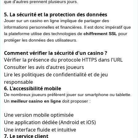
que d'autres prennent plusieurs jours.
5. La sécurité et la protection des données
Jouer sur un casino en ligne implique de partager des
informations personnelles et financières. Il est donc impératif que
la plateforme utilise des technologies de
chiffrement SSL
pour
protéger les données des utilisateurs.
Comment vérifier la sécurité d'un casino ?
Vérifier la présence du protocole HTTPS dans l'URL
Consulter les avis d'autres joueurs
Lire les politiques de confidentialité et de jeu
responsable
6. L'accessibilité mobile
De nombreux joueurs préfèrent jouer sur smartphone ou tablette.
Un
meilleur casino en ligne
doit proposer :
Une version mobile optimisée
Une application dédiée (Android et iOS)
Une interface fluide et intuitive
7. Le service client