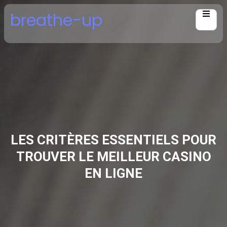
Skip
breathe-up
to
content
LES CRITÈRES ESSENTIELS POUR
TROUVER LE MEILLEUR CASINO
EN LIGNE