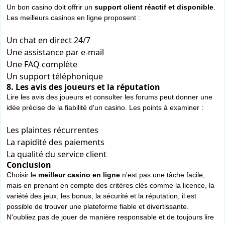
Un bon casino doit offrir un
support client réactif et disponible
.
Les meilleurs casinos en ligne proposent :
Un chat en direct 24/7
Une assistance par e-mail
Une FAQ complète
Un support téléphonique
8. Les avis des joueurs et la réputation
Lire les avis des joueurs et consulter les forums peut donner une
idée précise de la fiabilité d'un casino. Les points à examiner :
Les plaintes récurrentes
La rapidité des paiements
La qualité du service client
Conclusion
Choisir le
meilleur casino en ligne
n'est pas une tâche facile,
mais en prenant en compte des critères clés comme la licence, la
variété des jeux, les bonus, la sécurité et la réputation, il est
possible de trouver une plateforme fiable et divertissante.
N'oubliez pas de jouer de manière responsable et de toujours lire