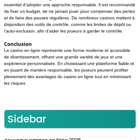
essentiel d’adopter une approche responsable. Il est recommandé
de fixer un budget, de ne jamais jouer pour compenser des pertes
et de faire des pauses régulières. De nombreux casinos mettent à
disposition des outils de contrôle, comme les limites de dépôt ou
l’auto-exclusion, afin d’aider les joueurs à garder le contrôle.
Conclusion
Le casino en ligne représente une forme moderne et accessible
de divertissement, offrant une grande variété de jeux et une
expérience personnalisée. En choisissant une plateforme fiable et
en jouant de manière responsable, les joueurs peuvent profiter
pleinement des avantages du casino en ligne tout en minimisant
les risques.
Sidebar