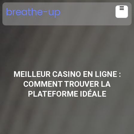
Skip
breathe-up
to
content
MEILLEUR CASINO EN LIGNE :
COMMENT TROUVER LA
PLATEFORME IDÉALE