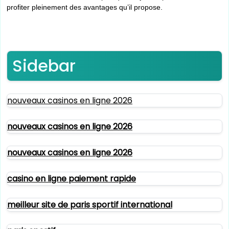
profiter pleinement des avantages qu’il propose.
Sidebar
nouveaux casinos en ligne 2026
nouveaux casinos en ligne 2026
nouveaux casinos en ligne 2026
casino en ligne paiement rapide
meilleur site de paris sportif international