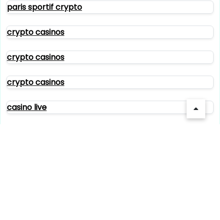
paris sportif crypto
crypto casinos
crypto casinos
crypto casinos
casino live
crypto casinos
casino sans kyc
casino sans kyc
casino sans kyc