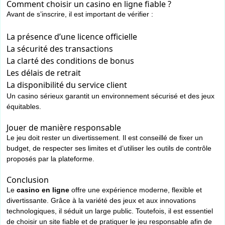
Comment choisir un casino en ligne fiable ?
Avant de s’inscrire, il est important de vérifier :
La présence d’une licence officielle
La sécurité des transactions
La clarté des conditions de bonus
Les délais de retrait
La disponibilité du service client
Un casino sérieux garantit un environnement sécurisé et des jeux
équitables.
Jouer de manière responsable
Le jeu doit rester un divertissement. Il est conseillé de fixer un
budget, de respecter ses limites et d’utiliser les outils de contrôle
proposés par la plateforme.
Conclusion
Le
casino en ligne
offre une expérience moderne, flexible et
divertissante. Grâce à la variété des jeux et aux innovations
technologiques, il séduit un large public. Toutefois, il est essentiel
de choisir un site fiable et de pratiquer le jeu responsable afin de