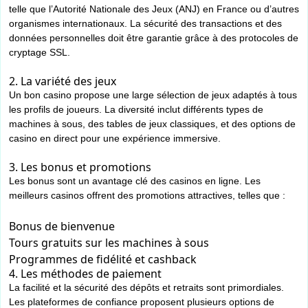
telle que l’Autorité Nationale des Jeux (ANJ) en France ou d’autres
organismes internationaux. La sécurité des transactions et des
données personnelles doit être garantie grâce à des protocoles de
cryptage SSL.
2. La variété des jeux
Un bon casino propose une large sélection de jeux adaptés à tous
les profils de joueurs. La diversité inclut différents types de
machines à sous, des tables de jeux classiques, et des options de
casino en direct pour une expérience immersive.
3. Les bonus et promotions
Les bonus sont un avantage clé des casinos en ligne. Les
meilleurs casinos offrent des promotions attractives, telles que :
Bonus de bienvenue
Tours gratuits sur les machines à sous
Programmes de fidélité et cashback
4. Les méthodes de paiement
La facilité et la sécurité des dépôts et retraits sont primordiales.
Les plateformes de confiance proposent plusieurs options de