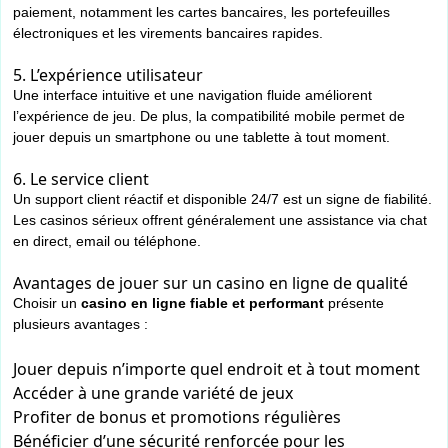
paiement, notamment les cartes bancaires, les portefeuilles
électroniques et les virements bancaires rapides.
5. L’expérience utilisateur
Une interface intuitive et une navigation fluide améliorent
l’expérience de jeu. De plus, la compatibilité mobile permet de
jouer depuis un smartphone ou une tablette à tout moment.
6. Le service client
Un support client réactif et disponible 24/7 est un signe de fiabilité.
Les casinos sérieux offrent généralement une assistance via chat
en direct, email ou téléphone.
Avantages de jouer sur un casino en ligne de qualité
Choisir un
casino en ligne fiable et performant
présente
plusieurs avantages :
Jouer depuis n’importe quel endroit et à tout moment
Accéder à une grande variété de jeux
Profiter de bonus et promotions régulières
Bénéficier d’une sécurité renforcée pour les