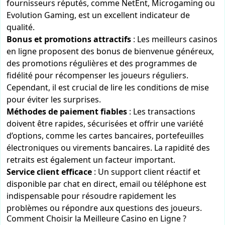
fournisseurs réputés, comme NetEnt, Microgaming ou
Evolution Gaming, est un excellent indicateur de
qualité.
Bonus et promotions attractifs
: Les meilleurs casinos
en ligne proposent des bonus de bienvenue généreux,
des promotions régulières et des programmes de
fidélité pour récompenser les joueurs réguliers.
Cependant, il est crucial de lire les conditions de mise
pour éviter les surprises.
Méthodes de paiement fiables
: Les transactions
doivent être rapides, sécurisées et offrir une variété
d’options, comme les cartes bancaires, portefeuilles
électroniques ou virements bancaires. La rapidité des
retraits est également un facteur important.
Service client efficace
: Un support client réactif et
disponible par chat en direct, email ou téléphone est
indispensable pour résoudre rapidement les
problèmes ou répondre aux questions des joueurs.
Comment Choisir la Meilleure Casino en Ligne ?