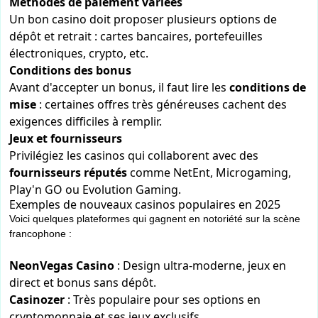
Méthodes de paiement variées
Un bon casino doit proposer plusieurs options de
dépôt et retrait : cartes bancaires, portefeuilles
électroniques, crypto, etc.
Conditions des bonus
Avant d'accepter un bonus, il faut lire les
conditions de
mise
: certaines offres très généreuses cachent des
exigences difficiles à remplir.
Jeux et fournisseurs
Privilégiez les casinos qui collaborent avec des
fournisseurs réputés
comme NetEnt, Microgaming,
Play'n GO ou Evolution Gaming.
Exemples de nouveaux casinos populaires en 2025
Voici quelques plateformes qui gagnent en notoriété sur la scène
francophone :
NeonVegas Casino
: Design ultra-moderne, jeux en
direct et bonus sans dépôt.
Casinozer
: Très populaire pour ses options en
cryptomonnaie et ses jeux exclusifs.