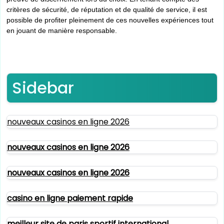
critères de sécurité, de réputation et de qualité de service, il est
possible de profiter pleinement de ces nouvelles expériences tout
en jouant de manière responsable.
Sidebar
nouveaux casinos en ligne 2026
nouveaux casinos en ligne 2026
nouveaux casinos en ligne 2026
casino en ligne paiement rapide
meilleur site de paris sportif international