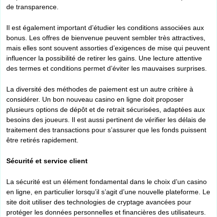
de transparence.
Il est également important d’étudier les conditions associées aux
bonus. Les offres de bienvenue peuvent sembler très attractives,
mais elles sont souvent assorties d’exigences de mise qui peuvent
influencer la possibilité de retirer les gains. Une lecture attentive
des termes et conditions permet d’éviter les mauvaises surprises.
La diversité des méthodes de paiement est un autre critère à
considérer. Un bon nouveau casino en ligne doit proposer
plusieurs options de dépôt et de retrait sécurisées, adaptées aux
besoins des joueurs. Il est aussi pertinent de vérifier les délais de
traitement des transactions pour s’assurer que les fonds puissent
être retirés rapidement.
Sécurité et service client
La sécurité est un élément fondamental dans le choix d’un casino
en ligne, en particulier lorsqu’il s’agit d’une nouvelle plateforme. Le
site doit utiliser des technologies de cryptage avancées pour
protéger les données personnelles et financières des utilisateurs.