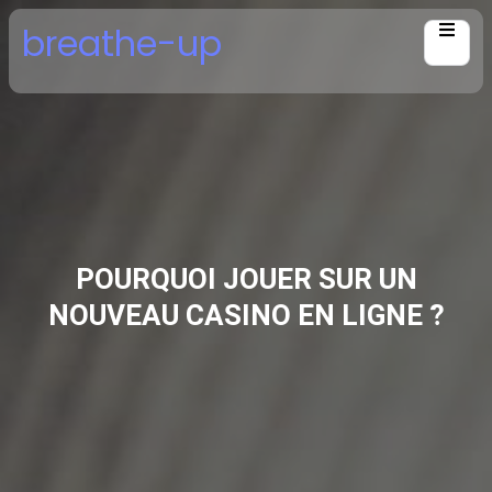
Skip
breathe-up
to
content
POURQUOI JOUER SUR UN
NOUVEAU CASINO EN LIGNE ?