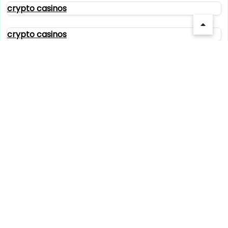
crypto casinos
crypto casinos
crypto casinos
casino live
crypto casinos
casino sans kyc
casino sans kyc
casino sans kyc
casino sans kyc