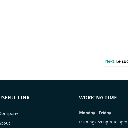
Next:
Le su
USEFUL LINK
WORKING TIME
Monday - Friday
Company
Evenings 5:00pm To 8pm
About