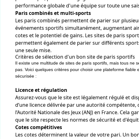
performance globale d'une équipe sur toute une sai
Paris combinés et multi-sports
Les paris combinés permettent de parier sur plusieu
événements sportifs simultanément, augmentant ain
cotes et le potentiel de gains. Les sites de paris sport
permettent également de parier sur différents sport
une seule mise.
Critères de sélection d'un bon site de paris sportifs
Il existe une multitude de sites de paris sportifs, mais tous ne s
pas. Voici quelques critères pour choisir une plateforme fiable e
sécurisée :
Licence et régulation
Assurez-vous que le site est légalement régulé et di
d’une licence délivrée par une autorité compétente
l’Autorité Nationale des Jeux (ANJ) en France. Cela gar
que le site respecte les normes de sécurité et d'équit
Cotes compétitives
Les cotes déterminent la valeur de votre pari. Un bon