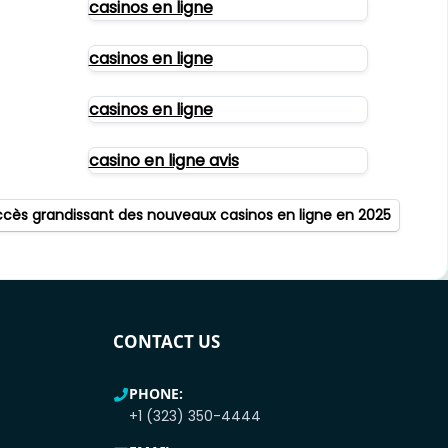
casinos en ligne
casinos en ligne
casinos en ligne
casino en ligne avis
ccès grandissant des nouveaux casinos en ligne en 2025
CONTACT US
PHONE:
+1 (323) 350-4444