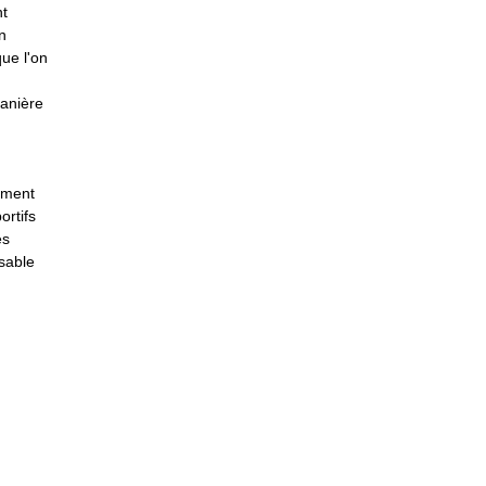
nt
n
ue l'on
manière
sement
ortifs
es
nsable