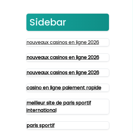
Sidebar
nouveaux casinos en ligne 2026
nouveaux casinos en ligne 2026
nouveaux casinos en ligne 2026
casino en ligne paiement rapide
meilleur site de paris sportif
international
paris sportif