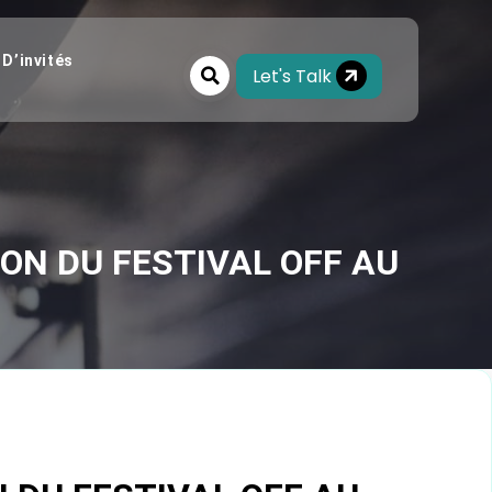
 D’invités
Let's Talk
ION DU FESTIVAL OFF AU