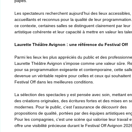
papes.
Les spectateurs recherchent aujourd’hui des lieux accessibles,
accueillants et reconnus pour la qualité de leur programmation
ce contexte, certaines salles se distinguent clairement par leur 
artistique cohérente et leur capacité à mettre en valeur les tale
Laurette Théâtre Avignon : une référence du Festival Off
Parmi les lieux les plus appréciés du public et des professionne
Laurette Théâtre Avignon s’impose comme une valeur sûre. 
pour sa programmation exigeante et contemporaine, cette salle
devenue un véritable repère pour celles et ceux qui souhaitent 
Festival Off dans les meilleures conditions.
La sélection des spectacles y est pensée avec soin, mettant e
des créations originales, des écritures fortes et des mises en 
modernes. Pour le public, c’est l’assurance de découvrir des
propositions de qualité, portées par des équipes artistiques e
Pour les compagnies, c’est une scène qui valorise leur travail e
offre une visibilité précieuse durant le Festival Off Avignon 202