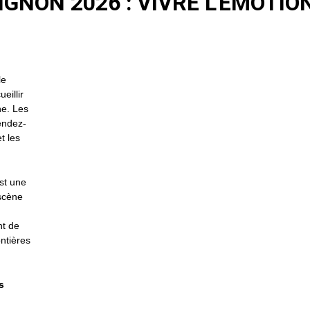
NON 2026 : VIVRE L’ÉMOTION
le
eillir
e. Les
endez-
t les
est une
scène
nt de
ontières
s