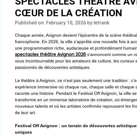
SPECTACLES THÉÂTRE AVIG
CŒUR DE LA CRÉATION
Published on: February 10, 2026
by letrank
Chaque année, Avignon devient l’épicentre de la scène théâtra
francophone. En 2026, la ville s’apprête une nouvelle fois à accu
une programmation riche, audacieuse et profondément humain
spectacles théâtre Avignon 2026
s’annoncent comme un r
vous incontournable pour les amateurs de culture, les curieux e
passionnés de découvertes artistiques.
Le théâtre à Avignon, ce n’est pas seulement une tradition : c’
expérience immersive où chaque rue, chaque salle et chaque 
raconte une histoire. Pendant le Festival Off Avignon, la ville se
transforme en un immense laboratoire de création, où émerge
nouveaux talents et où les artistes confirmés repoussent les fr
de leur art.
Festival Off Avignon : un terrain de découvertes artistique
uniques