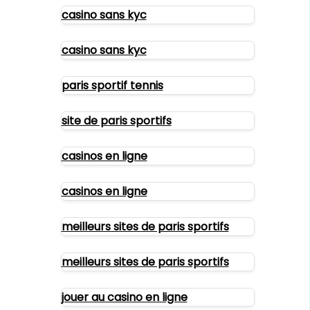
casino sans kyc
casino sans kyc
paris sportif tennis
site de paris sportifs
casinos en ligne
casinos en ligne
meilleurs sites de paris sportifs
meilleurs sites de paris sportifs
jouer au casino en ligne