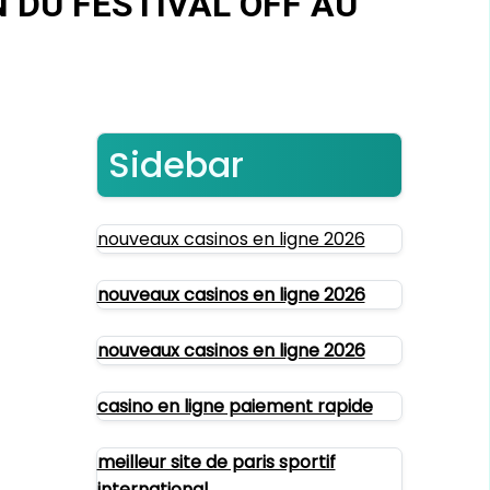
 DU FESTIVAL OFF AU
Sidebar
nouveaux casinos en ligne 2026
nouveaux casinos en ligne 2026
nouveaux casinos en ligne 2026
casino en ligne paiement rapide
meilleur site de paris sportif
international