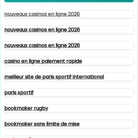
nouveaux casinos en ligne 2026
nouveaux casinos en ligne 2026
nouveaux casinos en ligne 2026
casino en ligne paiement rapide
meilleur site de paris sportif international
paris sportif
bookmaker rugby
bookmaker sans limite de mise