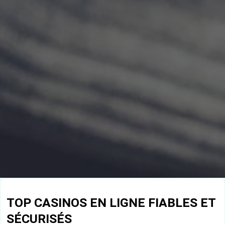
TOP CASINOS EN LIGNE FIABLES ET
SÉCURISÉS