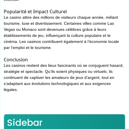
Popularité et Impact Culturel
Le casino attire des millions de visiteurs chaque année, mêlant
tourisme, luxe et divertissement. Certaines villes comme Las
Vegas ou Monaco sont devenues célèbres grâce à leurs
établissements de jeu, influençant la culture populaire et le
cinéma. Les casinos contribuent également à l’économie locale
par l’emploi et le tourisme.
Conclusion
Les casinos restent des lieux fascinants où se conjuguent hasard,
stratégie et spectacle. Qu’ils soient physiques ou virtuels, ils
continuent de captiver les amateurs de jeux d’argent, tout en
s’adaptant aux évolutions technologiques et aux exigences
légales.
Sidebar