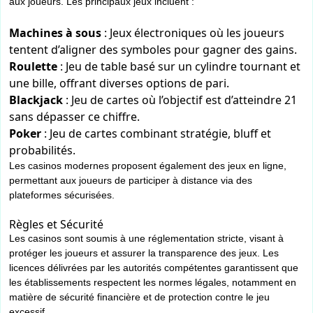
aux joueurs. Les principaux jeux incluent :
Machines à sous
: Jeux électroniques où les joueurs
tentent d’aligner des symboles pour gagner des gains.
Roulette
: Jeu de table basé sur un cylindre tournant et
une bille, offrant diverses options de pari.
Blackjack
: Jeu de cartes où l’objectif est d’atteindre 21
sans dépasser ce chiffre.
Poker
: Jeu de cartes combinant stratégie, bluff et
probabilités.
Les casinos modernes proposent également des jeux en ligne,
permettant aux joueurs de participer à distance via des
plateformes sécurisées.
Règles et Sécurité
Les casinos sont soumis à une réglementation stricte, visant à
protéger les joueurs et assurer la transparence des jeux. Les
licences délivrées par les autorités compétentes garantissent que
les établissements respectent les normes légales, notamment en
matière de sécurité financière et de protection contre le jeu
excessif.