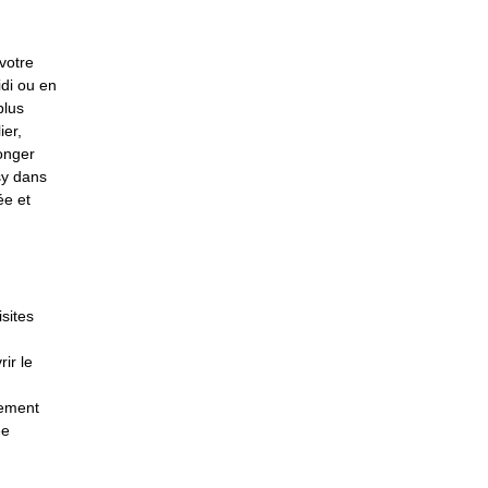
votre
idi ou en
plus
ier,
onger
sy dans
ée et
sites
ir le
lement
ée