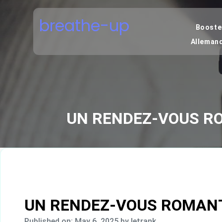
Skip
to
breathe-up
content
Boostez
Alleman
UN RENDEZ-VOUS RO
UN RENDEZ-VOUS ROMANT
Published on: May 6, 2025
by letrank