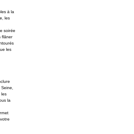
les à la
, les
e soirée
 flâner
entourés
que les
nclure
 Seine,
 les
ous la
ermet
votre