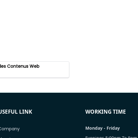
r des Contenus Web
USEFUL LINK
WORKING TIME
Monday - Friday
Company
Evenings 5:00pm To 8pm