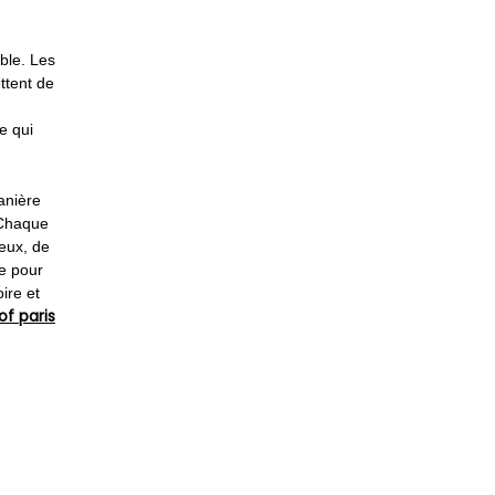
ble. Les
ttent de
e qui
anière
 Chaque
ieux, de
le pour
ire et
f paris