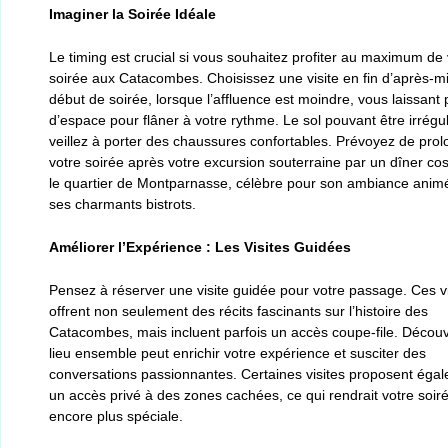
Imaginer la Soirée Idéale
Le timing est crucial si vous souhaitez profiter au maximum de 
soirée aux Catacombes. Choisissez une visite en fin d’après-m
début de soirée, lorsque l’affluence est moindre, vous laissant 
d’espace pour flâner à votre rythme. Le sol pouvant être irrégul
veillez à porter des chaussures confortables. Prévoyez de prol
votre soirée après votre excursion souterraine par un dîner co
le quartier de Montparnasse, célèbre pour son ambiance anim
ses charmants bistrots.
Améliorer l’Expérience : Les Visites Guidées
Pensez à réserver une visite guidée pour votre passage. Ces vi
offrent non seulement des récits fascinants sur l’histoire des
Catacombes, mais incluent parfois un accès coupe-file. Découvr
lieu ensemble peut enrichir votre expérience et susciter des
conversations passionnantes. Certaines visites proposent éga
un accès privé à des zones cachées, ce qui rendrait votre soir
encore plus spéciale.