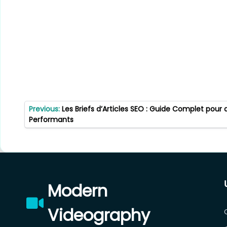
Post
Previous:
Les Briefs d’Articles SEO : Guide Complet pou
navigation
Performants
Modern
Videography