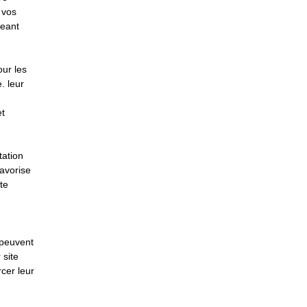
 vos
geant
our les
. leur
et
tation
favorise
te
 peuvent
 site
cer leur