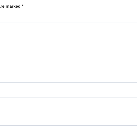
 are marked
*