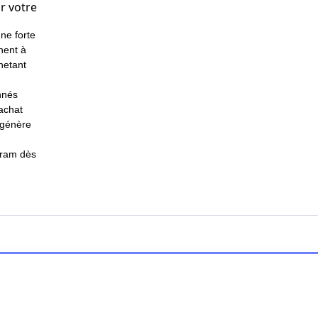
r votre
ne forte
hent à
chetant
onnés
’achat
 génère
gram dès