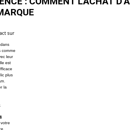
ENCE : COMMENT L’ACHAT D
 MARQUE
act sur
 dans
mes comme
ec leur
lle est
fficace
ic plus
am.
r la
s
s
 votre
re