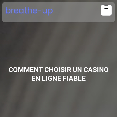
Skip
breathe-up
to
content
COMMENT CHOISIR UN CASINO
EN LIGNE FIABLE