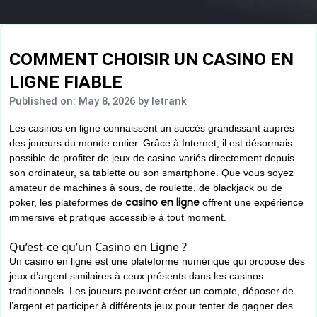
COMMENT CHOISIR UN CASINO EN
LIGNE FIABLE
Published on: May 8, 2026
by letrank
Les casinos en ligne connaissent un succès grandissant auprès
des joueurs du monde entier. Grâce à Internet, il est désormais
possible de profiter de jeux de casino variés directement depuis
son ordinateur, sa tablette ou son smartphone. Que vous soyez
amateur de machines à sous, de roulette, de blackjack ou de
casino en ligne
poker, les plateformes de
offrent une expérience
immersive et pratique accessible à tout moment.
Qu’est-ce qu’un Casino en Ligne ?
Un casino en ligne est une plateforme numérique qui propose des
jeux d’argent similaires à ceux présents dans les casinos
traditionnels. Les joueurs peuvent créer un compte, déposer de
l’argent et participer à différents jeux pour tenter de gagner des