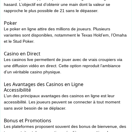
hasard. L’objectif est d’obtenir une main dont la valeur se
rapproche le plus possible de 21 sans le dépasser.
Poker
Le poker en ligne attire des millions de joueurs. Plusieurs
variantes sont disponibles, notamment le Texas Hold’em, l’Omaha
et le Stud Poker.
Casino en Direct
Les casinos live permettent de jouer avec de vrais croupiers via
une diffusion vidéo en direct. Cette option reproduit l’ambiance
d’un véritable casino physique.
Les Avantages des Casinos en Ligne
Accessibilité
L’un des principaux avantages des casinos en ligne est leur
accessibilité. Les joueurs peuvent se connecter à tout moment
sans avoir besoin de se déplacer.
Bonus et Promotions
Les plateformes proposent souvent des bonus de bienvenue, des