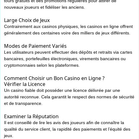
tours gratuits et des promotions régulières pour attirer de
nouveaux joueurs et fidéliser les anciens.
Large Choix de Jeux
Contrairement aux casinos physiques, les casinos en ligne offrent
généralement des centaines voire des milliers de jeux différents.
Modes de Paiement Variés
Les utilisateurs peuvent effectuer des dépôts et retraits via cartes
bancaires, portefeuilles électroniques, virements bancaires ou
cryptomonnaies selon les plateformes.
Comment Choisir un Bon Casino en Ligne ?
Vérifier la Licence
Un casino fiable doit posséder une licence délivrée par une
autorité reconnue. Cela garantit le respect des normes de sécurité
et de transparence.
Examiner la Réputation
Il est conseillé de lire les avis des joueurs afin de connaître la
qualité du service client, la rapidité des paiements et l’équité des
jeux.