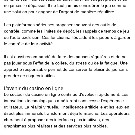
ne jamais le dépasser. Il ne faut jamais considérer le jeu comme
une solution pour gagner de l’argent de manière régulière.
Les plateformes sérieuses proposent souvent des outils de
contrôle, comme les limites de dépôt, les rappels de temps de jeu
ou l’auto-exclusion. Ces fonctionnalités aident les joueurs à garder
le contrôle de leur activité.
Il est aussi recommandé de faire des pauses régulières et de ne
pas jouer sous l’effet de la colère, du stress ou de la fatigue. Une
approche responsable permet de conserver le plaisir du jeu sans
prendre de risques inutiles.
L’avenir du casino en ligne
Le secteur du casino en ligne continue d’évoluer rapidement. Les
innovations technologiques améliorent sans cesse l’expérience
utilisateur. La réalité virtuelle, l’intelligence artificielle et les jeux en
direct plus immersifs transforment déjà le marché. Les opérateurs
cherchent à proposer des interfaces plus intuitives, des
graphismes plus réalistes et des services plus rapides.