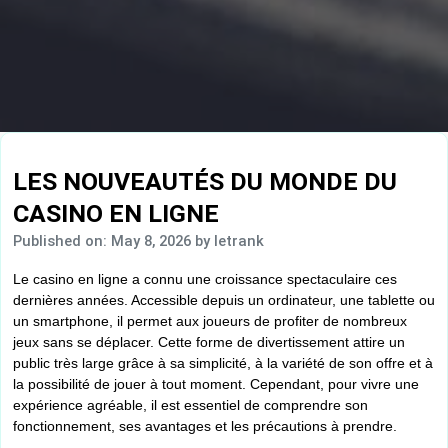
LES NOUVEAUTÉS DU MONDE DU
CASINO EN LIGNE
Published on: May 8, 2026
by letrank
Le casino en ligne a connu une croissance spectaculaire ces
dernières années. Accessible depuis un ordinateur, une tablette ou
un smartphone, il permet aux joueurs de profiter de nombreux
jeux sans se déplacer. Cette forme de divertissement attire un
public très large grâce à sa simplicité, à la variété de son offre et à
la possibilité de jouer à tout moment. Cependant, pour vivre une
expérience agréable, il est essentiel de comprendre son
fonctionnement, ses avantages et les précautions à prendre.