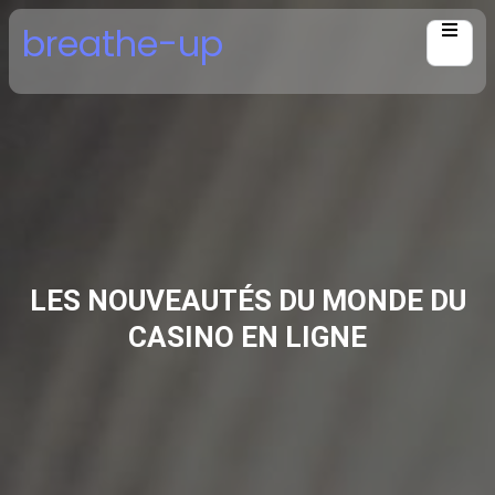
Skip
breathe-up
to
content
LES NOUVEAUTÉS DU MONDE DU
CASINO EN LIGNE