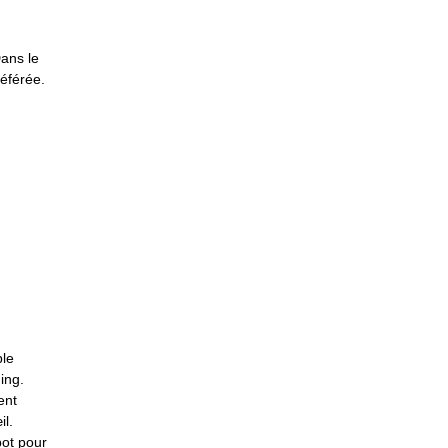
ans le
éférée.
ple
ing.
ent
il.
bot pour