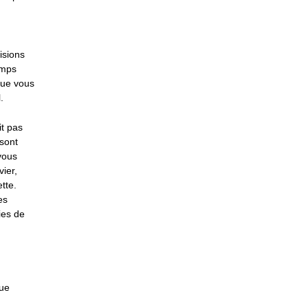
isions
emps
que vous
.
it pas
 sont
 vous
ier,
tte.
es
ies de
que