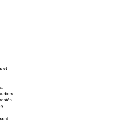
s et
s.
ourtiers
ementés
en
 sont