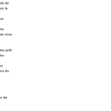
ble de
sur le
eur
 ne
pas vous
tes prêt
to-
es
ors du
de de