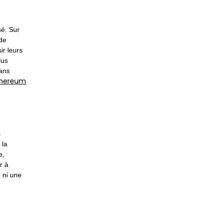
sé. Sur
de
ir leurs
lus
sans
thereum
s
 la
e,
r à
 ni une