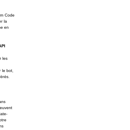
reum Code
r la
ne en
API
 les
 le bot,
férés.
ans
peuvent
late-
otre
ns