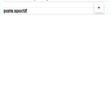
paris sportif
bookmaker rugby
bookmaker sans limite de mise
casino en ligne
paris sportif
paris sportif
paris sportif
crypto casinos