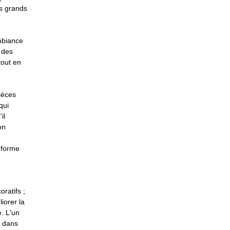
es grands
ambiance
 des
tout en
ièces
qui
il
on
a forme
ratifs ;
iorer la
e. L'un
z dans