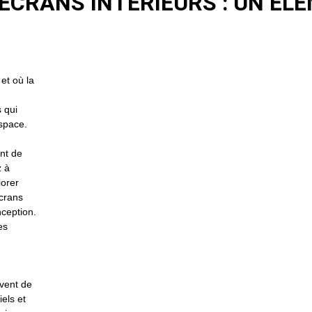
 ÉCRANS INTÉRIEURS : UN ÉL
et où la
s qui
space.
nt de
z à
iorer
écrans
nception.
es
rvent de
els et