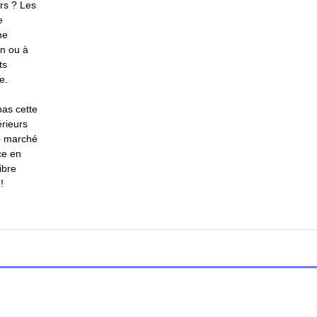
rs ? Les
e
me
on ou à
ts
e.
pas cette
rieurs
le marché
ce en
ibre
!