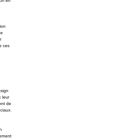
ion en
ion
ne
r
de ces
esign
 leur
rent de
ciaux.
n
lement