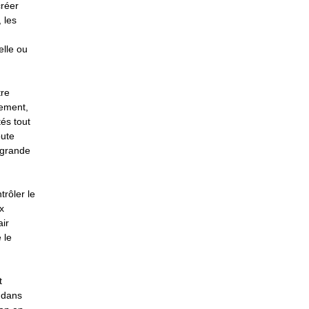
réer
 les
elle ou
tre
uement,
tés tout
oute
 grande
trôler le
x
air
 le
t
 dans