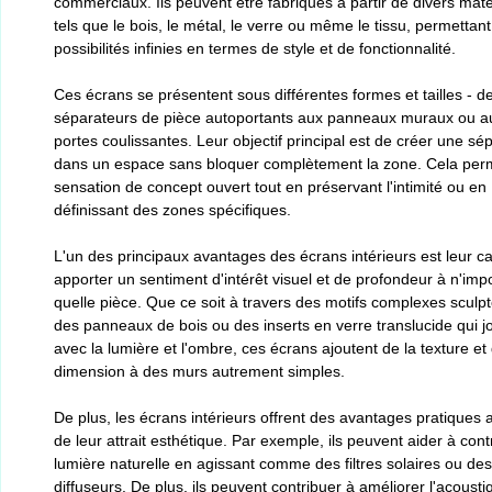
commerciaux. Ils peuvent être fabriqués à partir de divers maté
tels que le bois, le métal, le verre ou même le tissu, permettan
possibilités infinies en termes de style et de fonctionnalité.
Ces écrans se présentent sous différentes formes et tailles - d
séparateurs de pièce autoportants aux panneaux muraux ou a
portes coulissantes. Leur objectif principal est de créer une sé
dans un espace sans bloquer complètement la zone. Cela per
sensation de concept ouvert tout en préservant l'intimité ou en
définissant des zones spécifiques.
L'un des principaux avantages des écrans intérieurs est leur c
apporter un sentiment d'intérêt visuel et de profondeur à n'imp
quelle pièce. Que ce soit à travers des motifs complexes sculp
des panneaux de bois ou des inserts en verre translucide qui j
avec la lumière et l'ombre, ces écrans ajoutent de la texture et 
dimension à des murs autrement simples.
De plus, les écrans intérieurs offrent des avantages pratiques 
de leur attrait esthétique. Par exemple, ils peuvent aider à contr
lumière naturelle en agissant comme des filtres solaires ou des
diffuseurs. De plus, ils peuvent contribuer à améliorer l'acoust