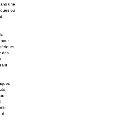
 dans une
tiques ou
ut
la
 pour
térieurs
r des
u
sant
tiques
ité,
sion
t
tifs
qui