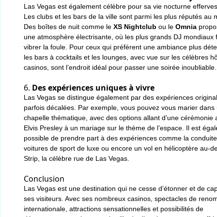
Las Vegas est également célèbre pour sa vie nocturne efferve
Les clubs et les bars de la ville sont parmi les plus réputés au
Des boîtes de nuit comme le
XS Nightclub
ou le
Omnia
propo
une atmosphère électrisante, où les plus grands DJ mondiaux 
vibrer la foule. Pour ceux qui préfèrent une ambiance plus dét
les bars à cocktails et les lounges, avec vue sur les célèbres hô
casinos, sont l’endroit idéal pour passer une soirée inoubliable.
6.
Des expériences uniques à vivre
Las Vegas se distingue également par des expériences original
parfois décalées. Par exemple, vous pouvez vous marier dans
chapelle thématique, avec des options allant d’une cérémonie 
Elvis Presley à un mariage sur le thème de l’espace. Il est éga
possible de prendre part à des expériences comme la conduit
voitures de sport de luxe ou encore un vol en hélicoptère au-d
Strip, la célèbre rue de Las Vegas.
Conclusion
Las Vegas est une destination qui ne cesse d’étonner et de cap
ses visiteurs. Avec ses nombreux casinos, spectacles de ren
internationale, attractions sensationnelles et possibilités de