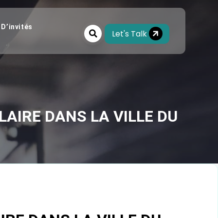
 D’invités
Let's Talk
AIRE DANS LA VILLE DU