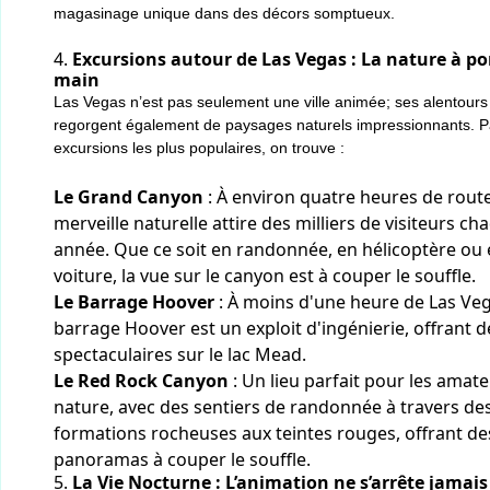
magasinage unique dans des décors somptueux.
4.
Excursions autour de Las Vegas : La nature à po
main
Las Vegas n’est pas seulement une ville animée; ses alentours
regorgent également de paysages naturels impressionnants. P
excursions les plus populaires, on trouve :
Le Grand Canyon
: À environ quatre heures de route
merveille naturelle attire des milliers de visiteurs ch
année. Que ce soit en randonnée, en hélicoptère ou
voiture, la vue sur le canyon est à couper le souffle.
Le Barrage Hoover
: À moins d'une heure de Las Veg
barrage Hoover est un exploit d'ingénierie, offrant 
spectaculaires sur le lac Mead.
Le Red Rock Canyon
: Un lieu parfait pour les amat
nature, avec des sentiers de randonnée à travers de
formations rocheuses aux teintes rouges, offrant de
panoramas à couper le souffle.
5.
La Vie Nocturne : L’animation ne s’arrête jamais