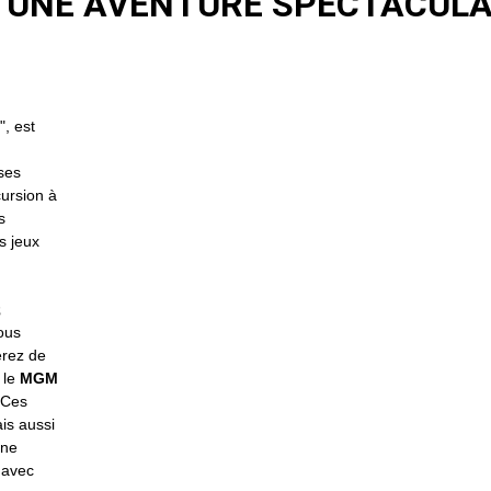
: UNE AVENTURE SPECTACULAI
", est
ses
cursion à
s
s jeux
s
ous
erez de
 le
MGM
 Ces
is aussi
 ne
, avec