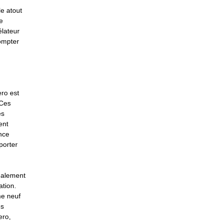
le atout
e
élateur
compter
ro est
 Ces
es
ent
nce
porter
également
ation.
me neuf
es
ero,