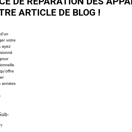
CE DE RÉPARATION DES APPAR
RE ARTICLE DE BLOG !
 d'un
ger votre
s ayez
ssionné
 pour
ionnelle.
qu'offre
ter
s années
e
Sub-
 ?