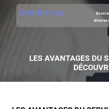
Skip
to
breathe-up
content
Boostez
Alleman
LES AVANTAGES DU S
DÉCOUVRE