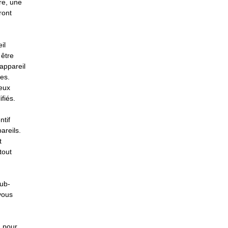
re, une
ront
il
 être
appareil
res.
ieux
fiés.
ntif
areils.
t
tout
Sub-
vous
à pour