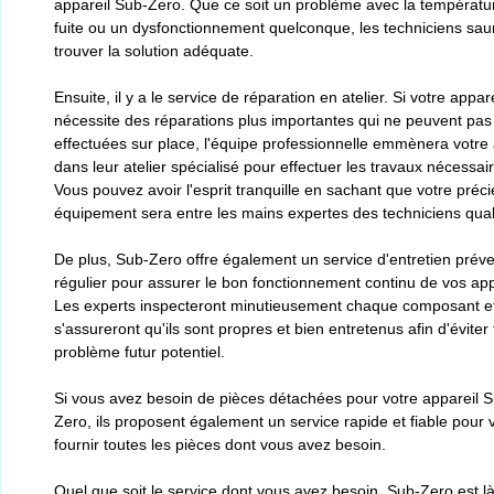
appareil Sub-Zero. Que ce soit un problème avec la températu
fuite ou un dysfonctionnement quelconque, les techniciens sau
trouver la solution adéquate.
Ensuite, il y a le service de réparation en atelier. Si votre appare
nécessite des réparations plus importantes qui ne peuvent pas
effectuées sur place, l'équipe professionnelle emmènera votre 
dans leur atelier spécialisé pour effectuer les travaux nécessai
Vous pouvez avoir l'esprit tranquille en sachant que votre préc
équipement sera entre les mains expertes des techniciens quali
De plus, Sub-Zero offre également un service d'entretien préve
régulier pour assurer le bon fonctionnement continu de vos app
Les experts inspecteront minutieusement chaque composant e
s'assureront qu'ils sont propres et bien entretenus afin d'éviter 
problème futur potentiel.
Si vous avez besoin de pièces détachées pour votre appareil 
Zero, ils proposent également un service rapide et fiable pour 
fournir toutes les pièces dont vous avez besoin.
Quel que soit le service dont vous avez besoin, Sub-Zero est l