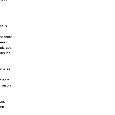
reils
nt entre
eur qui
uit, ces
ous les
icierez
aindre
 raison
ces
ien