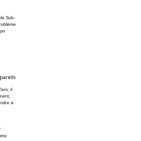
ils Sub-
problème
mps
pareils
ero, il
ement,
ndre à
e
r
otre