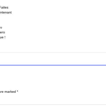
Faites
intenant
ou
Zero
ue !
 are marked
*