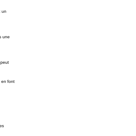
t un
ns une
 peut
 en font
es