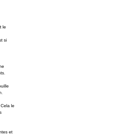
 le
t si
ne
ts.
uille
n.
 Cela le
s
ntes et