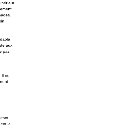
supérieur
alement
mages.
oin
dable
ste aux
de pas
 Il ne
ement
itant
ent la