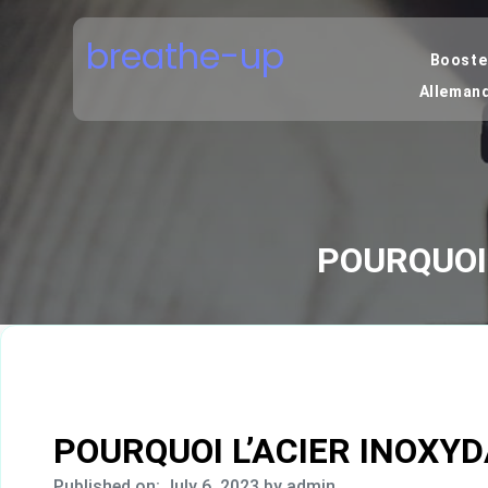
Skip
to
breathe-up
content
Boostez
Alleman
POURQUOI 
POURQUOI L’ACIER INOXYD
Published on: July 6, 2023
by admin