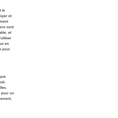
 le
toyer et
ement
éens sont
ble, et
utiliser
lus en
ix pour
 que
ssé,
lles,
e pour un
gement,