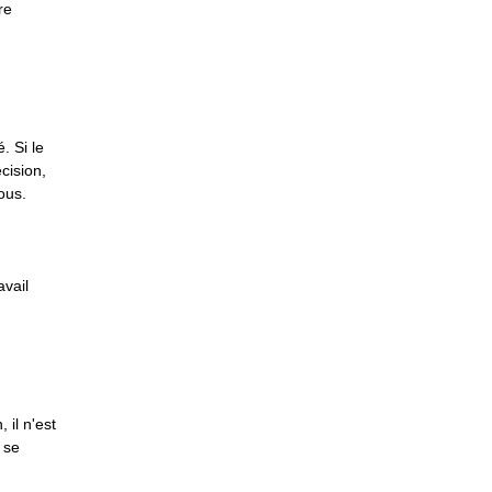
re
. Si le
cision,
ous.
avail
 il n'est
 se