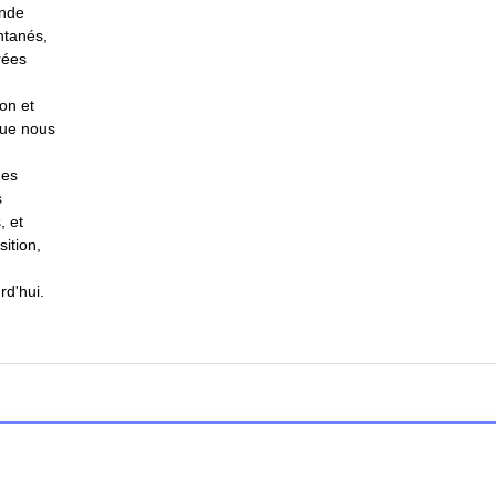
onde
ntanés,
rées
on et
que nous
des
s
, et
ition,
rd'hui.