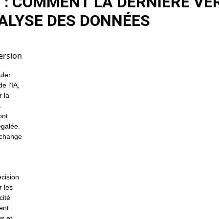
: COMMENT LA DERNIÈRE VER
ALYSE DES DONNÉES
ersion
uler
e l'IA,
r la
.
ont
égalée.
 change
écision
r les
cité
ent
us et