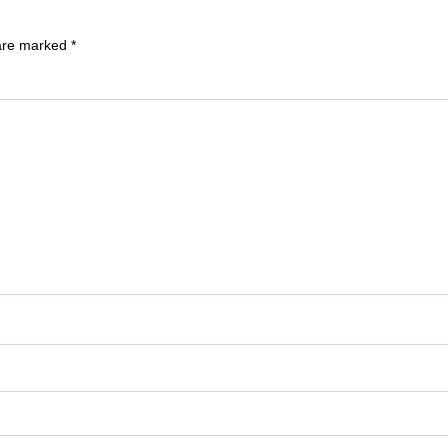
 are marked
*