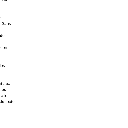
s
. Sans
 de
n
s en
les
nt aux
 des
e le
 de toute