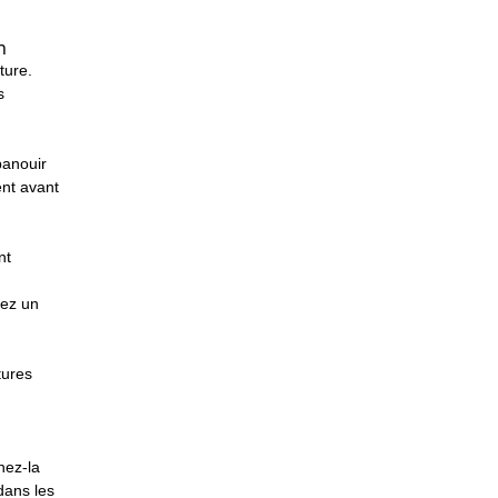
h
ture.
s
panouir
nt avant
nt
vez un
tures
hez-la
dans les