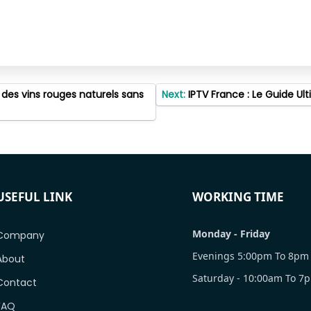
 des vins rouges naturels sans
Next:
IPTV France : Le Guide Ul
USEFUL LINK
WORKING TIME
Monday - Friday
Company
Evenings 5:00pm To 8pm
About
Saturday - 10:00am To 7
Contact
FAQ