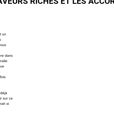
AVEURS RICHES ET LES ACCO
t un
s
ous
ère dans
ralie
que
s
fois
 déjà
ir sur ce
rah si