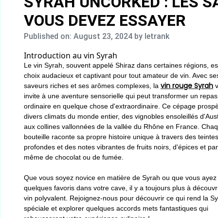
SYRAH UNCORKED : LES S
VOUS DEVEZ ESSAYER
Published on: August 23, 2024
by letrank
Introduction au vin Syrah
Le vin Syrah, souvent appelé Shiraz dans certaines régions, es
choix audacieux et captivant pour tout amateur de vin. Avec se
vin rouge Syrah
saveurs riches et ses arômes complexes, la
v
invite à une aventure sensorielle qui peut transformer un repas
ordinaire en quelque chose d'extraordinaire. Ce cépage prosp
divers climats du monde entier, des vignobles ensoleillés d'Aust
aux collines vallonnées de la vallée du Rhône en France. Cha
bouteille raconte sa propre histoire unique à travers des teinte
profondes et des notes vibrantes de fruits noirs, d'épices et par
même de chocolat ou de fumée.
Que vous soyez novice en matière de Syrah ou que vous ayez
quelques favoris dans votre cave, il y a toujours plus à découvr
vin polyvalent. Rejoignez-nous pour découvrir ce qui rend la Sy
spéciale et explorer quelques accords mets fantastiques qui