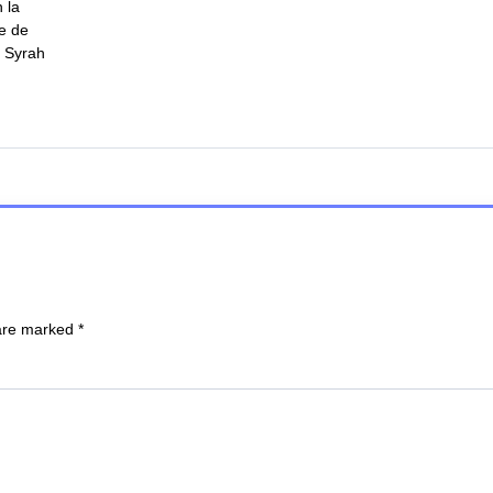
 la
e de
e Syrah
 are marked
*