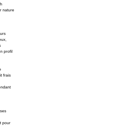
ah
r nature
urs
eux,
s
 profil
e
 frais
pendant
rses
t pour