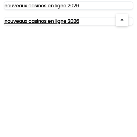
nouveaux casinos en ligne 2026
nouveaux casinos en ligne 2026
nouveaux casinos en ligne 2026
casino en ligne paiement rapide
meilleur site de paris sportif international
paris sportif
bookmaker rugby
bookmaker sans limite de mise
casino en ligne