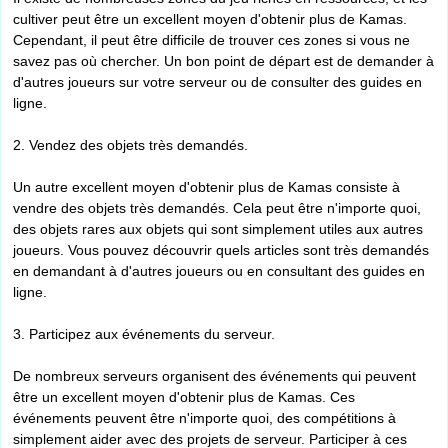
cultiver peut être un excellent moyen d'obtenir plus de Kamas.
Cependant, il peut être difficile de trouver ces zones si vous ne
savez pas où chercher. Un bon point de départ est de demander à
d'autres joueurs sur votre serveur ou de consulter des guides en
ligne.
2. Vendez des objets très demandés.
Un autre excellent moyen d'obtenir plus de Kamas consiste à
vendre des objets très demandés. Cela peut être n'importe quoi,
des objets rares aux objets qui sont simplement utiles aux autres
joueurs. Vous pouvez découvrir quels articles sont très demandés
en demandant à d'autres joueurs ou en consultant des guides en
ligne.
3. Participez aux événements du serveur.
De nombreux serveurs organisent des événements qui peuvent
être un excellent moyen d'obtenir plus de Kamas. Ces
événements peuvent être n'importe quoi, des compétitions à
simplement aider avec des projets de serveur. Participer à ces