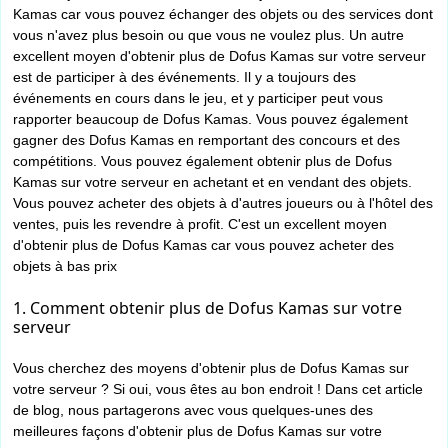
Kamas car vous pouvez échanger des objets ou des services dont
vous n'avez plus besoin ou que vous ne voulez plus. Un autre
excellent moyen d'obtenir plus de Dofus Kamas sur votre serveur
est de participer à des événements. Il y a toujours des
événements en cours dans le jeu, et y participer peut vous
rapporter beaucoup de Dofus Kamas. Vous pouvez également
gagner des Dofus Kamas en remportant des concours et des
compétitions. Vous pouvez également obtenir plus de Dofus
Kamas sur votre serveur en achetant et en vendant des objets.
Vous pouvez acheter des objets à d'autres joueurs ou à l'hôtel des
ventes, puis les revendre à profit. C'est un excellent moyen
d'obtenir plus de Dofus Kamas car vous pouvez acheter des
objets à bas prix
1. Comment obtenir plus de Dofus Kamas sur votre
serveur
Vous cherchez des moyens d'obtenir plus de Dofus Kamas sur
votre serveur ? Si oui, vous êtes au bon endroit ! Dans cet article
de blog, nous partagerons avec vous quelques-unes des
meilleures façons d'obtenir plus de Dofus Kamas sur votre